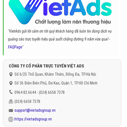
"VietAds gửi lời cảm ơn tới quý khách hàng đã luôn tin dùng dịch vụ
quảng cáo trực tuyến hiệu quả suốt chặng đường 9 năm vừa qua! -
FAQPage
"
CÔNG TY CỔ PHẦN TRỰC TUYẾN VIỆT ADS
Số 6/25 Thổ Quan, Khâm Thiên, Đống Đa, TP.Hà Nội
Số 36 Điện Biên Phủ, Đa Kao, Quận 1, TP.Hồ Chí Minh
0964 82 6644 - (024) 6658 7378
(024) 6658 7378
support@vietadsgroup.vn
https://vietadsgroup.vn