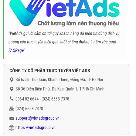
"VietAds gửi lời cảm ơn tới quý khách hàng đã luôn tin dùng dịch vụ
quảng cáo trực tuyến hiệu quả suốt chặng đường 9 năm vừa qua! -
FAQPage
"
CÔNG TY CỔ PHẦN TRỰC TUYẾN VIỆT ADS
Số 6/25 Thổ Quan, Khâm Thiên, Đống Đa, TP.Hà Nội
Số 36 Điện Biên Phủ, Đa Kao, Quận 1, TP.Hồ Chí Minh
0964 82 6644 - (024) 6658 7378
(024) 6658 7378
support@vietadsgroup.vn
https://vietadsgroup.vn