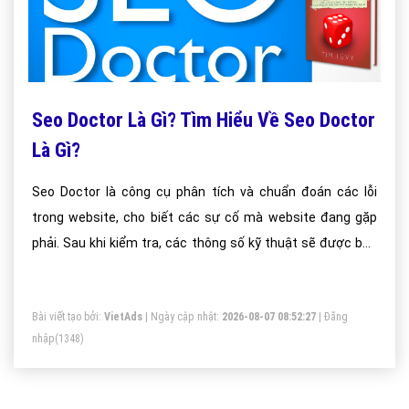
Seo Doctor Là Gì? Tìm Hiểu Về Seo Doctor
Là Gì?
Seo Doctor là công cụ phân tích và chuẩn đoán các lỗi
trong website, cho biết các sự cố mà website đang gặp
phải. Sau khi kiểm tra, các thông số kỹ thuật sẽ được báo
cáo trên bảng thông báo của Seo Doctor hay còn gọi là Seo
Doctor Store
Bài viết tạo bởi:
VietAds
| Ngày cập nhật:
2026-08-07 08:52:27
|
Đăng
nhập
(1348)