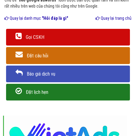
Chủ đề
"seo google adwords"
luôn được bạn đọc quan tâm và tìm kiếm
rất nhiều trên web của chúng tôi cũng như trên Google.
Quay lại danh mục
"Hỏi đáp là gì"
Quay lại trang chủ
Gọi CSKH
Đặt câu hỏi
Báo giá dịch vụ
Đặt lịch hẹn