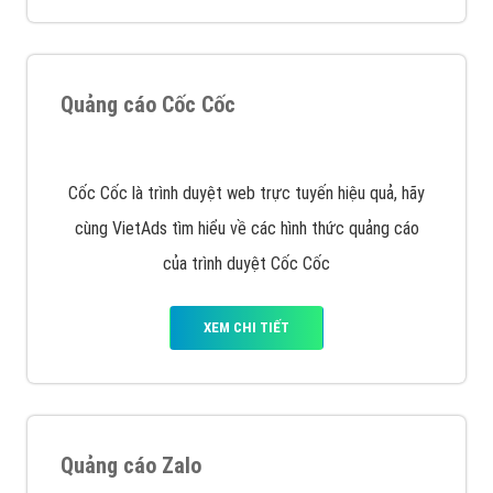
VietAds với đội ngũ chuyên viên tư ấn am hiểu về
chiến dịch quảng cáo Youtube sẽ tư vấn bạn giải pháp
tối ưu, hiệu quả nhất
XEM CHI TIẾT
Thiết kế Website