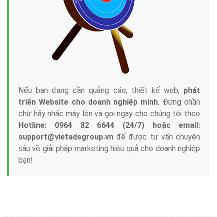
Công ty Việt Ads thành lập từ năm 2013
, chúng tôi
với bề dày kinh nghiệm sẽ tư vấn xây dựng và phát
triển thương hiệu của doanh nghiệp bạn với mức chi
phí mà bạn có thể đầu tư cho marketing online. Đội
ngũ kỹ thuật quảng cáo trực tuyến, SEO, lập trình
Web chuyên sâu trong nghề, được đào tạo bài bản tại
trung tâm marketing online uy tín hàng năm, luôn
đem
đến cho khách hàng sản phẩm/ dịch vụ chất
lượng
.