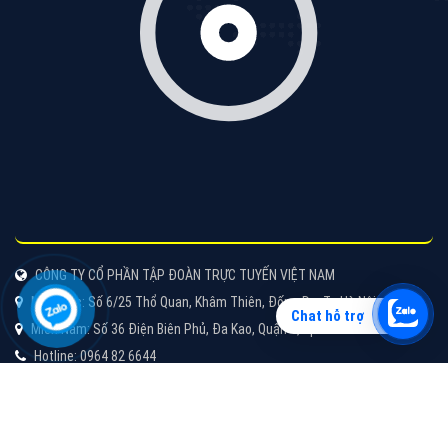
Vì sao doanh nghiệp bạn nên quảng cáo trên Zalo?
Hãy cùng VietAds tìm hiểu về các hình thức quảng
cáo Zalo hiệu quả
XEM CHI TIẾT
Chat hỗ trợ
Quảng cáo TikTok