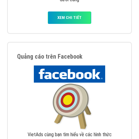
Quảng cáo trên Google
Google Ads là hình thức quảng cáo của Google được
tài trợ có chữ Ad gồm 4 ví trí trên cùng và 3 vị trí
dưới cùng
XEM CHI TIẾT