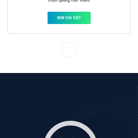
Cốc Cốc là trình duyệt web trực tuyến hiệu quả, hãy
cùng VietAds tìm hiểu về các hình thức quảng cáo
của trình duyệt Cốc Cốc
XEM CHI TIẾT
Quảng cáo Zalo