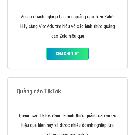
Tìm công ty thiết kế website uy tín, chuyên nghiệp tại
Hà Nội là rất khó cho khách hàng. VietAds xin giới
thiệu công ty thiết kế Viet
XEM CHI TIẾT
Quảng cáo Cốc Cốc