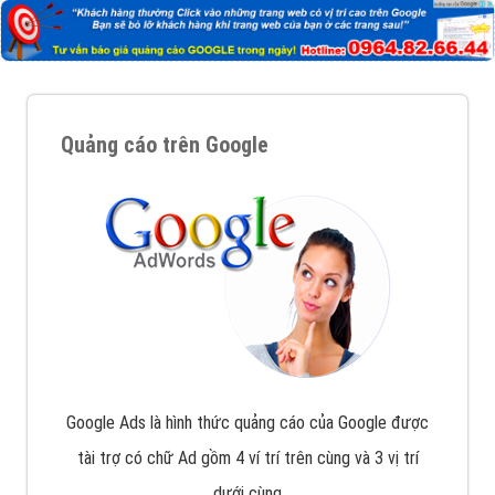
Nếu bạn đang cần quảng cáo, thiết kế web,
phát
triển Website cho doanh nghiệp mình
. Đừng chần
chừ hãy nhấc máy lên và gọi ngay cho chúng tôi theo
Hotline: 0964 82 6644 (24/7) hoặc email:
support@vietadsgroup.vn
để được tư vấn chuyên
sâu về giải pháp marketing hiệu quả cho doanh nghiệp
bạn!