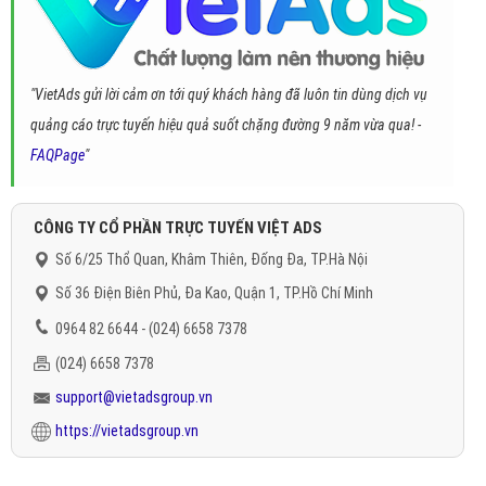
"VietAds gửi lời cảm ơn tới quý khách hàng đã luôn tin dùng dịch vụ
quảng cáo trực tuyến hiệu quả suốt chặng đường 9 năm vừa qua! -
FAQPage
"
CÔNG TY CỔ PHẦN TRỰC TUYẾN VIỆT ADS
Số 6/25 Thổ Quan, Khâm Thiên, Đống Đa, TP.Hà Nội
Số 36 Điện Biên Phủ, Đa Kao, Quận 1, TP.Hồ Chí Minh
0964 82 6644 - (024) 6658 7378
(024) 6658 7378
support@vietadsgroup.vn
https://vietadsgroup.vn