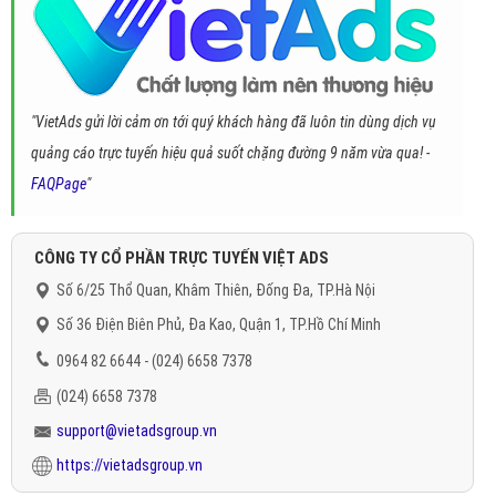
"VietAds gửi lời cảm ơn tới quý khách hàng đã luôn tin dùng dịch vụ
quảng cáo trực tuyến hiệu quả suốt chặng đường 9 năm vừa qua! -
FAQPage
"
CÔNG TY CỔ PHẦN TRỰC TUYẾN VIỆT ADS
Số 6/25 Thổ Quan, Khâm Thiên, Đống Đa, TP.Hà Nội
Số 36 Điện Biên Phủ, Đa Kao, Quận 1, TP.Hồ Chí Minh
0964 82 6644 - (024) 6658 7378
(024) 6658 7378
support@vietadsgroup.vn
https://vietadsgroup.vn