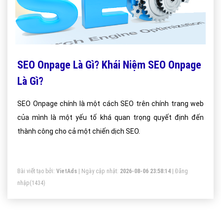
SEO Onpage Là Gì? Khái Niệm SEO Onpage
Là Gì?
SEO Onpage chính là một cách SEO trên chính trang web
của mình là một yếu tố khá quan trọng quyết định đến
thành công cho cả một chiến dịch SEO.
Bài viết tạo bởi:
VietAds
| Ngày cập nhật:
2026-08-06 23:58:14
|
Đăng
nhập
(1434)