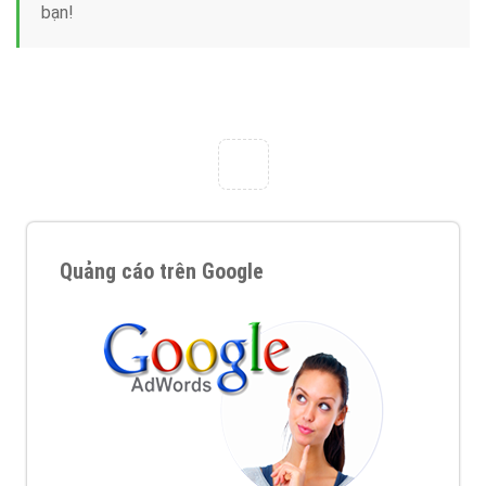
Công ty Việt Ads thành lập từ năm 2013
, chúng tôi
với bề dày kinh nghiệm sẽ tư vấn xây dựng và phát
triển thương hiệu của doanh nghiệp bạn với mức chi
phí mà bạn có thể đầu tư cho marketing online. Đội
ngũ kỹ thuật quảng cáo trực tuyến, SEO, lập trình
Web chuyên sâu trong nghề, được đào tạo bài bản tại
trung tâm marketing online uy tín hàng năm, luôn
đem
đến cho khách hàng sản phẩm/ dịch vụ chất
lượng
.