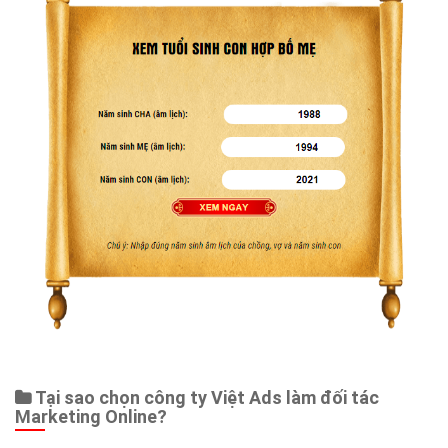
Web Store
Dịch vụ liên quan
Other Ads
Quảng Cáo Google
App
Tài liệu