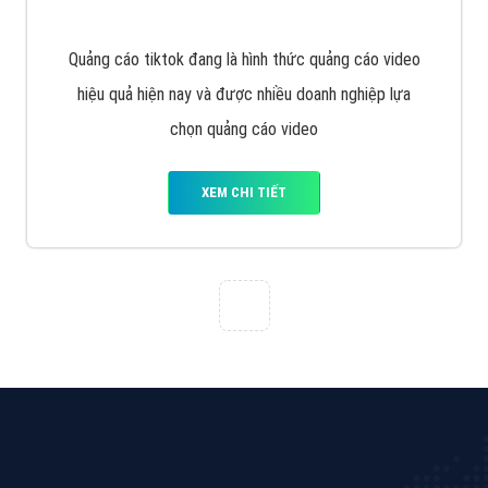
Tìm công ty thiết kế website uy tín, chuyên nghiệp tại
Hà Nội là rất khó cho khách hàng. VietAds xin giới
thiệu công ty thiết kế Viet
XEM CHI TIẾT
Quảng cáo Cốc Cốc