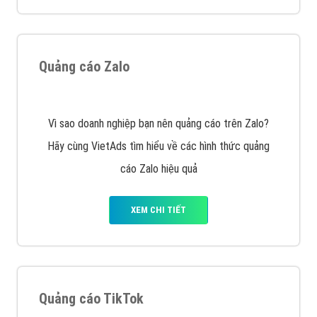
VietAds với đội ngũ chuyên viên tư ấn am hiểu về
chiến dịch quảng cáo Youtube sẽ tư vấn bạn giải pháp
tối ưu, hiệu quả nhất
XEM CHI TIẾT
Thiết kế Website