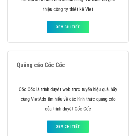
VietAds với đội ngũ SEOer giàu kinh nghiệm được đào
tạo bài bản tại các trung tâm SEO lớn như: Litado,
Inet, Vietmoz, Vinalink
XEM CHI TIẾT
Quảng cáo Youtube