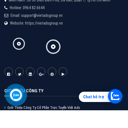
Vì sao doanh nghiệp bạn nên quảng cáo trên Zalo?
Hãy cùng VietAds tìm hiểu về các hình thức quảng
cáo Zalo hiệu quả
XEM CHI TIẾT
Chat hỗ trợ