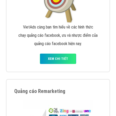
Quảng cáo trên Google
Google Ads là hình thức quảng cáo của Google được
tài trợ có chữ Ad gồm 4 ví trí trên cùng và 3 vị trí
dưới cùng
XEM CHI TIẾT