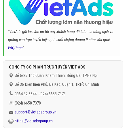
"VietAds gửi lời cảm ơn tới quý khách hàng đã luôn tin dùng dịch vụ
quảng cáo trực tuyến hiệu quả suốt chặng đường 9 năm vừa qua! -
FAQPage
"
CÔNG TY CỔ PHẦN TRỰC TUYẾN VIỆT ADS
Số 6/25 Thổ Quan, Khâm Thiên, Đống Đa, TP.Hà Nội
Số 36 Điện Biên Phủ, Đa Kao, Quận 1, TP.Hồ Chí Minh
0964 82 6644 - (024) 6658 7378
(024) 6658 7378
support@vietadsgroup.vn
https://vietadsgroup.vn