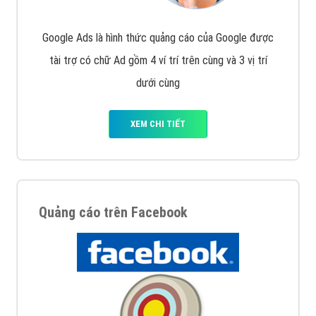
Nếu bạn đang cần quảng cáo, thiết kế web,
phát
triển Website cho doanh nghiệp mình
. Đừng chần
chừ hãy nhấc máy lên và gọi ngay cho chúng tôi theo
Hotline: 0964 82 6644 (24/7) hoặc email:
support@vietadsgroup.vn
để được tư vấn chuyên
sâu về giải pháp marketing hiệu quả cho doanh nghiệp
bạn!