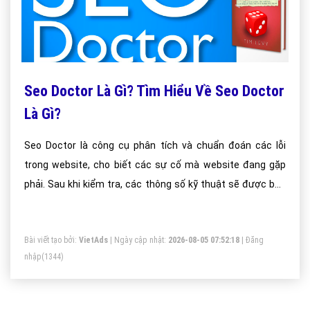
Seo Doctor Là Gì? Tìm Hiểu Về Seo Doctor
Là Gì?
Seo Doctor là công cụ phân tích và chuẩn đoán các lỗi
trong website, cho biết các sự cố mà website đang gặp
phải. Sau khi kiểm tra, các thông số kỹ thuật sẽ được báo
cáo trên bảng thông báo của Seo Doctor hay còn gọi là Seo
Doctor Store
Bài viết tạo bởi:
VietAds
| Ngày cập nhật:
2026-08-05 07:52:18
|
Đăng
nhập
(1344)