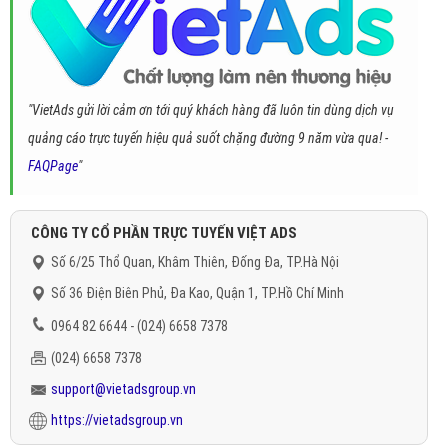
"VietAds gửi lời cảm ơn tới quý khách hàng đã luôn tin dùng dịch vụ
quảng cáo trực tuyến hiệu quả suốt chặng đường 9 năm vừa qua! -
FAQPage
"
CÔNG TY CỔ PHẦN TRỰC TUYẾN VIỆT ADS
Số 6/25 Thổ Quan, Khâm Thiên, Đống Đa, TP.Hà Nội
Số 36 Điện Biên Phủ, Đa Kao, Quận 1, TP.Hồ Chí Minh
0964 82 6644 - (024) 6658 7378
(024) 6658 7378
support@vietadsgroup.vn
https://vietadsgroup.vn