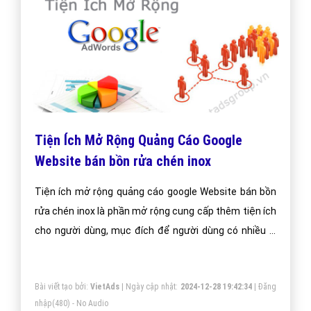
Tiện Ích Mở Rộng Quảng Cáo Google
Website bán bồn rửa chén inox
Tiện ích mở rộng quảng cáo google Website bán bồn
rửa chén inox là phần mở rộng cung cấp thêm tiện ích
cho người dùng, mục đích để người dùng có nhiều lý
do hơn để chọn quảng cáo của bạn.
Bài viết tạo bởi:
VietAds
| Ngày cập nhật:
2024-12-28 19:42:34
|
Đăng
nhập
(480) - No Audio