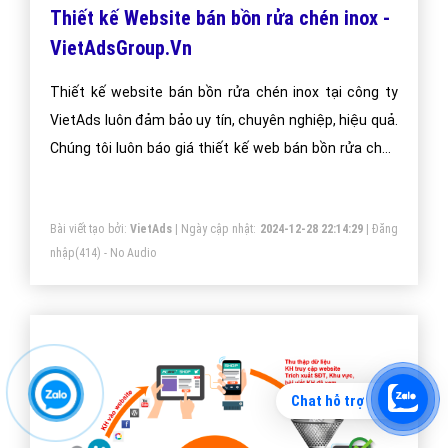
Thiết kế Website bán bồn rửa chén inox -
VietAdsGroup.Vn
Thiết kế website bán bồn rửa chén inox tại công ty
VietAds luôn đảm bảo uy tín, chuyên nghiệp, hiệu quả.
Chúng tôi luôn báo giá thiết kế web bán bồn rửa chén
inox tối ưu, mang lại giá trị cao nhất cho khách hàng.
Bài viết tạo bởi:
VietAds
| Ngày cập nhật:
2024-12-28 22:14:29
|
Đăng
nhập
(414) - No Audio
Chat hỗ trợ