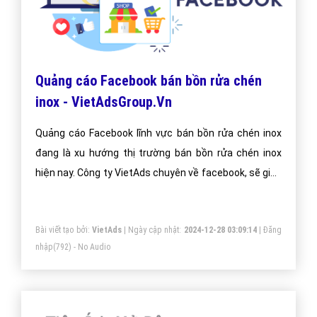
Quảng cáo Facebook bán bồn rửa chén
inox - VietAdsGroup.Vn
Quảng cáo Facebook lĩnh vực bán bồn rửa chén inox
đang là xu hướng thị trường bán bồn rửa chén inox
hiện nay. Công ty VietAds chuyên về facebook, sẽ giúp
bạn cài đặt quảng cáo facebook bán bồn rửa chén
inox tối ưu chi phí thấp, tiếp cận khách hàng bán bồn
Bài viết tạo bởi:
VietAds
| Ngày cập nhật:
2024-12-28 03:09:14
|
Đăng
rửa chén inox một cách nhanh hiệu quả.
nhập
(792) - No Audio