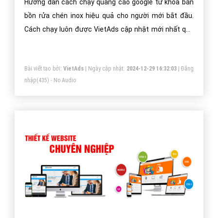
Hướng dẫn cách chạy quảng cáo google từ khóa bán
bồn rửa chén inox hiệu quả cho người mới bắt đầu.
Cách chạy luôn được VietAds cập nhật mới nhất qua
từng năm phát triển.
Bài viết tạo bởi:
VietAds
| Ngày cập nhật:
2024-12-29 16:32:03
|
Đăng
nhập
(435) - No Audio