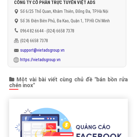
CÔNG TY CỔ PHẦN TRỰC TUYẾN VIỆT ADS
Số 6/25 Thổ Quan, Khâm Thiên, Đống Đa, TP.Hà Nội
Số 36 Điện Biên Phủ, Đa Kao, Quận 1, TP.Hồ Chí Minh
0964 82 6644 - (024) 6658 7378
(024) 6658 7378
support@vietadsgroup.vn
https://vietadsgroup.vn
Một vài bài viết cùng chủ đề "bán bồn rửa
chén inox"