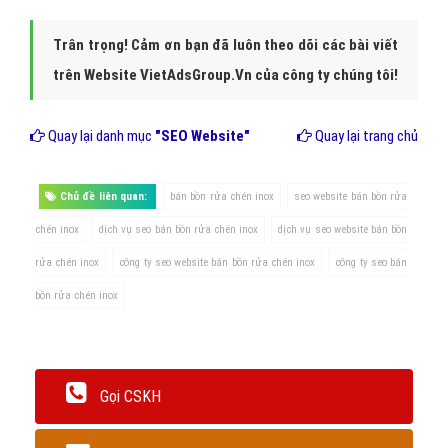
Trân trọng! Cảm ơn bạn đã luôn theo dõi các bài viết
trên Website VietAdsGroup.Vn của công ty chúng tôi!
Quay lại danh mục
"SEO Website"
Quay lại trang chủ
Chủ đề liên quan:
bán bồn rửa chén inox
seo website bán bồn rửa
chén inox
dịch vụ seo bán bồn rửa chén inox
dịch vụ seo website bán bồn
rửa chén inox
công ty seo website bán bồn rửa chén inox
công ty seo bán
bồn rửa chén inox
Gọi CSKH