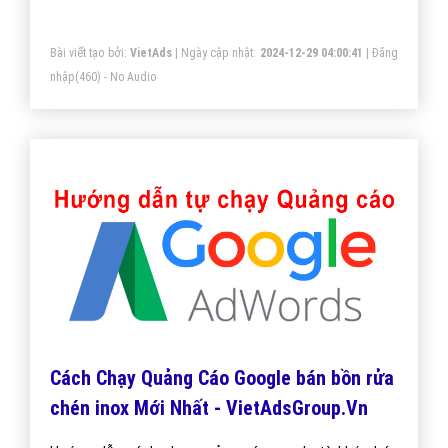
Google theo từ khóa hiệu quả.
Bài viết tạo bởi:
VietAds
| Ngày cập nhật:
2024-12-29 04:00:41
|
Đăng
nhập
(460) - No Audio
Cách Chạy Quảng Cáo Google bán bồn rửa
chén inox Mới Nhất - VietAdsGroup.Vn