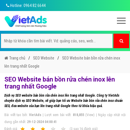
Hotline: 0964 82 6644
Trang chủ
SEO Website
SEO Website bán bồn rửa chén inox
lên trang nhất Google
SEO Website bán bồn rửa chén inox lên
trang nhất Google
Dịch vụ SEO website bán bồn rửa chén inox lên trang nhất Google. Công ty VietAds
chuyên dịch vụ SEO Website, sẽ giúp bạn tối ưu Website bán bồn rửa chén inox chuẩn
SEO, đưa website của bạn lên trang nhất Google theo từ khóa hiệu quả.
Bài viết tạo bởi:
VietAds
| Lượt xem bài viết:
818,855
(View) | Ngày cập nhật nội
dung gần nhất:
29-12-2024 04:00:41
Ðánh giá:
1
2
3
4
5
(
3
sao
16
đánh giá)