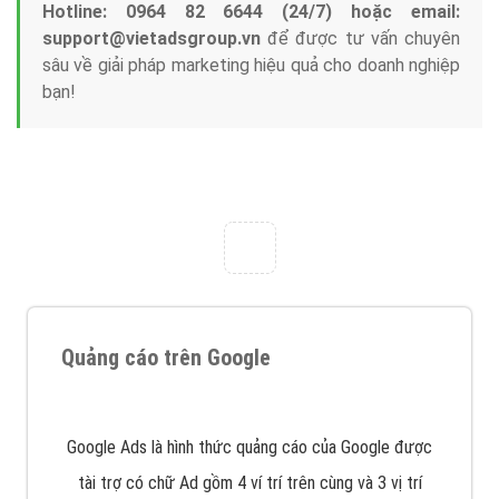
Nếu bạn đang cần quảng cáo, thiết kế web,
phát
triển Website cho doanh nghiệp mình
. Đừng chần
chừ hãy nhấc máy lên và gọi ngay cho chúng tôi theo
Hotline: 0964 82 6644 (24/7) hoặc email:
support@vietadsgroup.vn
để được tư vấn chuyên
sâu về giải pháp marketing hiệu quả cho doanh nghiệp
bạn!