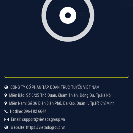
cáo Zalo hiệu quả
XEM CHI TIẾT
Quảng cáo TikTok
Quảng cáo tiktok đang là hình thức quảng cáo video
hiệu quả hiện nay và được nhiều doanh nghiệp lựa
chọn quảng cáo video
XEM CHI TIẾT