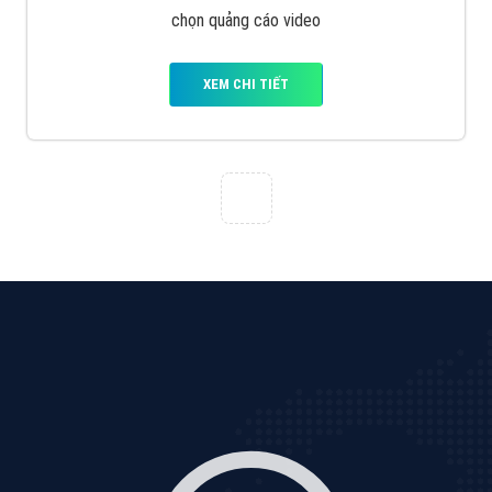
Cốc Cốc là trình duyệt web trực tuyến hiệu quả, hãy
cùng VietAds tìm hiểu về các hình thức quảng cáo
của trình duyệt Cốc Cốc
XEM CHI TIẾT
Quảng cáo Zalo
Vì sao doanh nghiệp bạn nên quảng cáo trên Zalo?
Hãy cùng VietAds tìm hiểu về các hình thức quảng