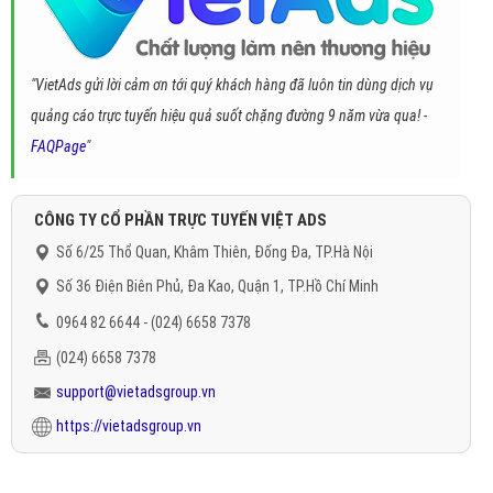
"VietAds gửi lời cảm ơn tới quý khách hàng đã luôn tin dùng dịch vụ
quảng cáo trực tuyến hiệu quả suốt chặng đường 9 năm vừa qua! -
FAQPage
"
CÔNG TY CỔ PHẦN TRỰC TUYẾN VIỆT ADS
Số 6/25 Thổ Quan, Khâm Thiên, Đống Đa, TP.Hà Nội
Số 36 Điện Biên Phủ, Đa Kao, Quận 1, TP.Hồ Chí Minh
0964 82 6644 - (024) 6658 7378
(024) 6658 7378
support@vietadsgroup.vn
https://vietadsgroup.vn