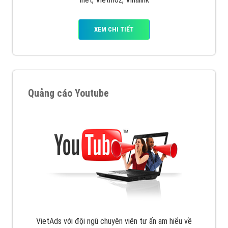
Công ty SEO Website
VietAds với đội ngũ SEOer giàu kinh nghiệm được đào
tạo bài bản tại các trung tâm SEO lớn như: Litado,
Inet, Vietmoz, Vinalink