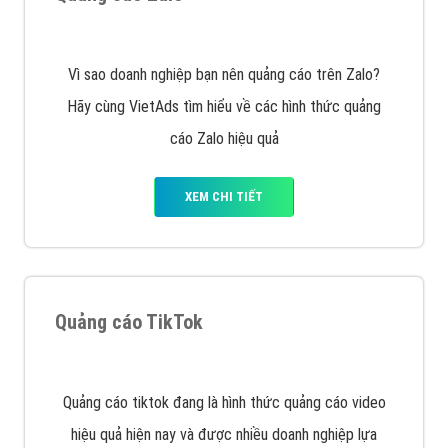
Tìm công ty thiết kế website uy tín, chuyên nghiệp tại
Hà Nội là rất khó cho khách hàng. VietAds xin giới
thiệu công ty thiết kế Viet
XEM CHI TIẾT
Quảng cáo Cốc Cốc