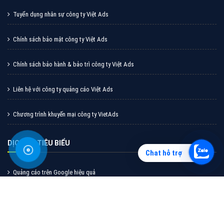
CÔNG TY CỔ PHẦN TẬP ĐOÀN TRỰC TUYẾN VIỆT NAM
Miền Bắc: Số 6/25 Thổ Quan, Khâm Thiên, Đống Đa, Tp.Hà Nội
Miền Nam: Số 36 Điện Biên Phủ, Đa Kao, Quận 1, Tp.Hồ Chí Minh
Hotline: 0964 82 6644
Email: support@vietadsgroup.vn
Website: https://vietadsgroup.vn
Chat hỗ trợ