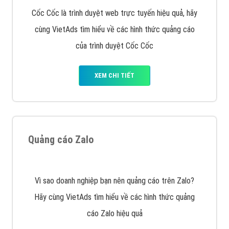
XEM CHI TIẾT
Công ty SEO Website
VietAds với đội ngũ SEOer giàu kinh nghiệm được đào