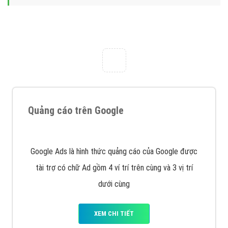
với bề dày kinh nghiệm sẽ tư vấn xây dựng và phát
triển thương hiệu của doanh nghiệp bạn với mức chi
phí mà bạn có thể đầu tư cho marketing online. Đội
ngũ kỹ thuật quảng cáo trực tuyến, SEO, lập trình
Web chuyên sâu trong nghề, được đào tạo bài bản tại
trung tâm marketing online uy tín hàng năm, luôn
đem
đến cho khách hàng sản phẩm/ dịch vụ chất
lượng
.