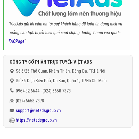
"VietAds gửi lời cảm ơn tới quý khách hàng đã luôn tin dùng dịch vụ
quảng cáo trực tuyến hiệu quả suốt chặng đường 9 năm vừa qua! -
FAQPage
"
CÔNG TY CỔ PHẦN TRỰC TUYẾN VIỆT ADS
Số 6/25 Thổ Quan, Khâm Thiên, Đống Đa, TP.Hà Nội
Số 36 Điện Biên Phủ, Đa Kao, Quận 1, TP.Hồ Chí Minh
0964 82 6644 - (024) 6658 7378
(024) 6658 7378
support@vietadsgroup.vn
https://vietadsgroup.vn