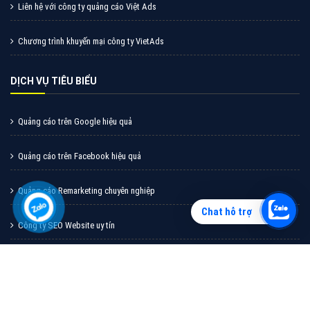
Vì sao doanh nghiệp bạn nên quảng cáo trên Zalo?
Hãy cùng VietAds tìm hiểu về các hình thức quảng
cáo Zalo hiệu quả
XEM CHI TIẾT
Chat hỗ trợ
Quảng cáo TikTok