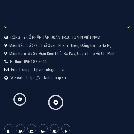
Tìm công ty thiết kế website uy tín, chuyên nghiệp tại
Hà Nội là rất khó cho khách hàng. VietAds xin giới
thiệu công ty thiết kế Viet
XEM CHI TIẾT
Quảng cáo Cốc Cốc