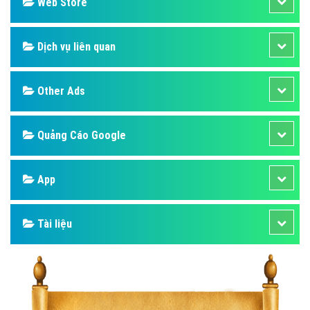
Design
SEO
Banner
Facebook
Google
Bảng giá
Web Store