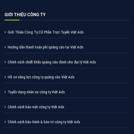
Cốc Cốc là trình duyệt web trực tuyến hiệu quả, hãy
cùng VietAds tìm hiểu về các hình thức quảng cáo
của trình duyệt Cốc Cốc
XEM CHI TIẾT
Quảng cáo Zalo