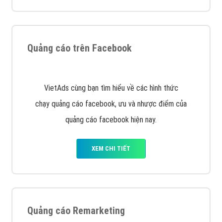
Nếu bạn đang cần quảng cáo, thiết kế web,
phát
triển Website cho doanh nghiệp mình
. Đừng chần
chừ hãy nhấc máy lên và gọi ngay cho chúng tôi theo
Hotline: 0964 82 6644 (24/7) hoặc email:
support@vietadsgroup.vn
để được tư vấn chuyên
sâu về giải pháp marketing hiệu quả cho doanh nghiệp
bạn!