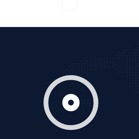
VietAds với đội ngũ chuyên viên tư ấn am hiểu về
chiến dịch quảng cáo Youtube sẽ tư vấn bạn giải pháp
tối ưu, hiệu quả nhất
XEM CHI TIẾT
Thiết kế Website