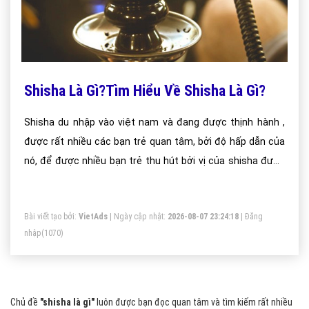
Shisha Là Gì?Tìm Hiểu Về Shisha Là Gì?
Shisha du nhập vào việt nam và đang được thịnh hành ,
được rất nhiều các bạn trẻ quan tâm, bởi độ hấp dẫn của
nó, để được nhiều bạn trẻ thu hút bởi vị của shisha được
người sáng chế ra nó đưa vào rất nhiều hương vị khác nhau
,khiến cho người hút có cảm giác lạ và phiêu.
Bài viết tạo bởi:
VietAds
| Ngày cập nhật:
2026-08-07 23:24:18
|
Đăng
nhập
(1070)
Chủ đề
"shisha là gì"
luôn được bạn đọc quan tâm và tìm kiếm rất nhiều