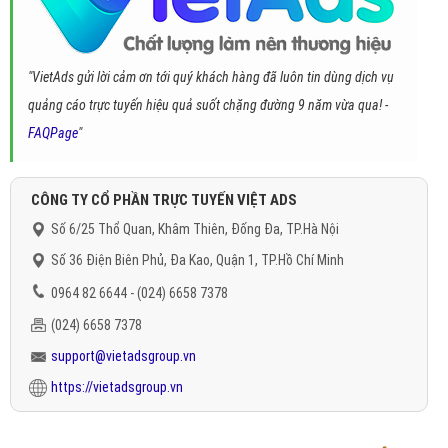
"VietAds gửi lời cảm ơn tới quý khách hàng đã luôn tin dùng dịch vụ
quảng cáo trực tuyến hiệu quả suốt chặng đường 9 năm vừa qua! -
FAQPage
"
CÔNG TY CỔ PHẦN TRỰC TUYẾN VIỆT ADS
Số 6/25 Thổ Quan, Khâm Thiên, Đống Đa, TP.Hà Nội
Số 36 Điện Biên Phủ, Đa Kao, Quận 1, TP.Hồ Chí Minh
0964 82 6644 - (024) 6658 7378
(024) 6658 7378
support@vietadsgroup.vn
https://vietadsgroup.vn