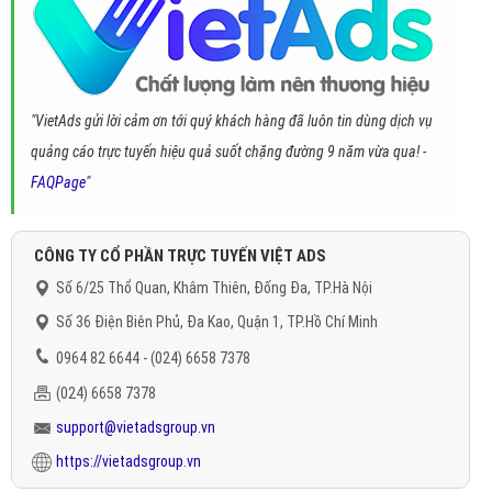
"VietAds gửi lời cảm ơn tới quý khách hàng đã luôn tin dùng dịch vụ
quảng cáo trực tuyến hiệu quả suốt chặng đường 9 năm vừa qua! -
FAQPage
"
CÔNG TY CỔ PHẦN TRỰC TUYẾN VIỆT ADS
Số 6/25 Thổ Quan, Khâm Thiên, Đống Đa, TP.Hà Nội
Số 36 Điện Biên Phủ, Đa Kao, Quận 1, TP.Hồ Chí Minh
0964 82 6644 - (024) 6658 7378
(024) 6658 7378
support@vietadsgroup.vn
https://vietadsgroup.vn