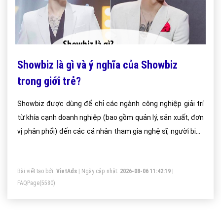
Showbiz là gì và ý nghĩa của Showbiz
trong giới trẻ?
Showbiz được dùng để chỉ các ngành công nghiệp giải trí
từ khía cạnh doanh nghiệp (bao gồm quản lý, sản xuất, đơn
vị phân phối) đến các cá nhân tham gia nghệ sĩ, người biểu
diễn, nhà văn, nhạc sĩ, diễn viên, ca sĩ, người mẫu.
Bài viết tạo bởi:
VietAds
| Ngày cập nhật:
2026-08-06 11:42:19
|
FAQPage
(5580)