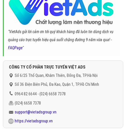
"VietAds gửi lời cảm ơn tới quý khách hàng đã luôn tin dùng dịch vụ
quảng cáo trực tuyến hiệu quả suốt chặng đường 9 năm vừa qua! -
FAQPage
"
CÔNG TY CỔ PHẦN TRỰC TUYẾN VIỆT ADS
Số 6/25 Thổ Quan, Khâm Thiên, Đống Đa, TP.Hà Nội
Số 36 Điện Biên Phủ, Đa Kao, Quận 1, TP.Hồ Chí Minh
0964 82 6644 - (024) 6658 7378
(024) 6658 7378
support@vietadsgroup.vn
https://vietadsgroup.vn