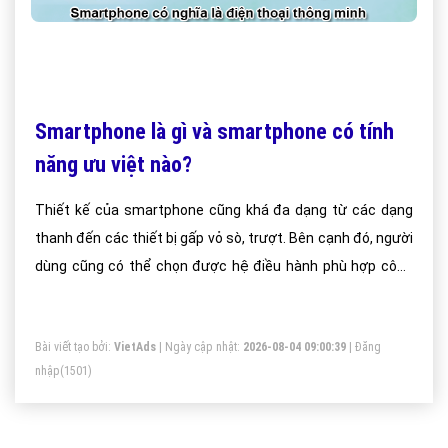
Smartphone là gì và smartphone có tính
năng ưu việt nào?
Thiết kế của smartphone cũng khá đa dạng từ các dạng
thanh đến các thiết bị gấp vỏ sò, trượt. Bên cạnh đó, người
dùng cũng có thể chọn được hệ điều hành phù hợp công
việc của mình như Symbian, Windows Mobile, Palm và
Linux.
Bài viết tạo bởi:
VietAds
| Ngày cập nhật:
2026-08-04 09:00:39
|
Đăng
nhập
(1501)