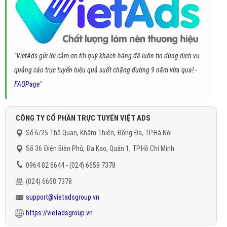
"VietAds gửi lời cảm ơn tới quý khách hàng đã luôn tin dùng dịch vụ
quảng cáo trực tuyến hiệu quả suốt chặng đường 9 năm vừa qua! -
FAQPage
"
CÔNG TY CỔ PHẦN TRỰC TUYẾN VIỆT ADS
Số 6/25 Thổ Quan, Khâm Thiên, Đống Đa, TP.Hà Nội
Số 36 Điện Biên Phủ, Đa Kao, Quận 1, TP.Hồ Chí Minh
0964 82 6644 - (024) 6658 7378
(024) 6658 7378
support@vietadsgroup.vn
https://vietadsgroup.vn