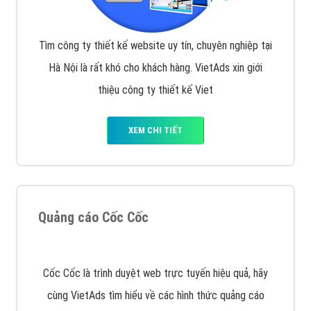
VietAds với đội ngũ SEOer giàu kinh nghiệm được đào
tạo bài bản tại các trung tâm SEO lớn như: Litado,
Inet, Vietmoz, Vinalink
XEM CHI TIẾT
Quảng cáo Youtube