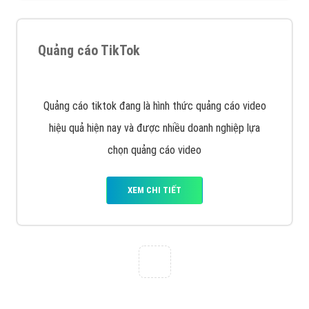
Tìm công ty thiết kế website uy tín, chuyên nghiệp tại
Hà Nội là rất khó cho khách hàng. VietAds xin giới
thiệu công ty thiết kế Viet
XEM CHI TIẾT
Quảng cáo Cốc Cốc