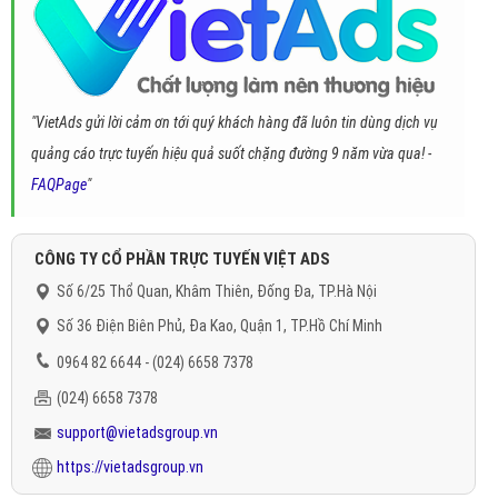
"VietAds gửi lời cảm ơn tới quý khách hàng đã luôn tin dùng dịch vụ
quảng cáo trực tuyến hiệu quả suốt chặng đường 9 năm vừa qua! -
FAQPage
"
CÔNG TY CỔ PHẦN TRỰC TUYẾN VIỆT ADS
Số 6/25 Thổ Quan, Khâm Thiên, Đống Đa, TP.Hà Nội
Số 36 Điện Biên Phủ, Đa Kao, Quận 1, TP.Hồ Chí Minh
0964 82 6644 - (024) 6658 7378
(024) 6658 7378
support@vietadsgroup.vn
https://vietadsgroup.vn