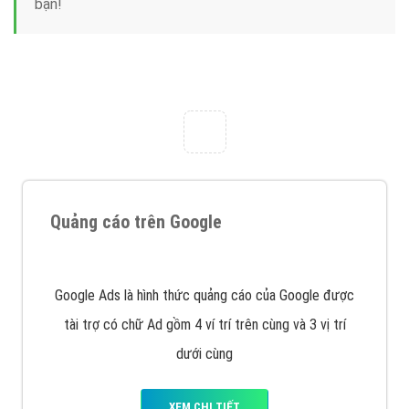
Nếu bạn đang cần quảng cáo, thiết kế web,
phát
triển Website cho doanh nghiệp mình
. Đừng chần
chừ hãy nhấc máy lên và gọi ngay cho chúng tôi theo
Hotline: 0964 82 6644 (24/7) hoặc email:
support@vietadsgroup.vn
để được tư vấn chuyên
sâu về giải pháp marketing hiệu quả cho doanh nghiệp
bạn!