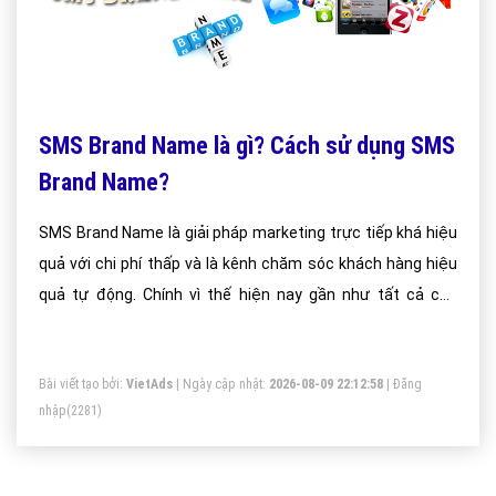
SMS Brand Name là gì? Cách sử dụng SMS
Brand Name?
SMS Brand Name là giải pháp marketing trực tiếp khá hiệu
quả với chi phí thấp và là kênh chăm sóc khách hàng hiệu
quả tự động. Chính vì thế hiện nay gần như tất cả các
thương hiệu lớn vẫn sử dụng sms brand name để chăm
sóc khách hàng của mình.
Bài viết tạo bởi:
VietAds
| Ngày cập nhật:
2026-08-09 22:12:58
|
Đăng
nhập
(2281)