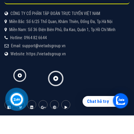
Vì sao doanh nghiệp bạn nên quảng cáo trên Zalo?
Hãy cùng VietAds tìm hiểu về các hình thức quảng
cáo Zalo hiệu quả
XEM CHI TIẾT
Chat hỗ trợ