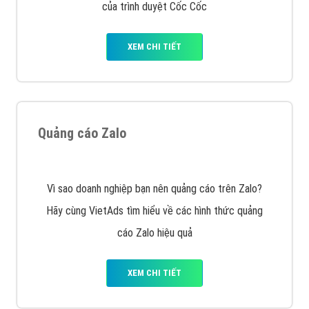
VietAds với đội ngũ chuyên viên tư ấn am hiểu về
chiến dịch quảng cáo Youtube sẽ tư vấn bạn giải pháp
tối ưu, hiệu quả nhất
XEM CHI TIẾT
Thiết kế Website