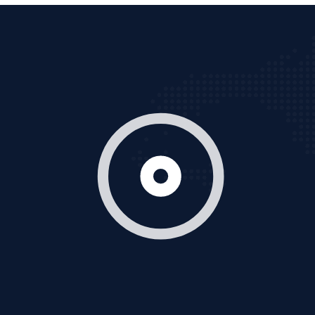
Cốc Cốc là trình duyệt web trực tuyến hiệu quả, hãy
cùng VietAds tìm hiểu về các hình thức quảng cáo
của trình duyệt Cốc Cốc
XEM CHI TIẾT
Quảng cáo Zalo