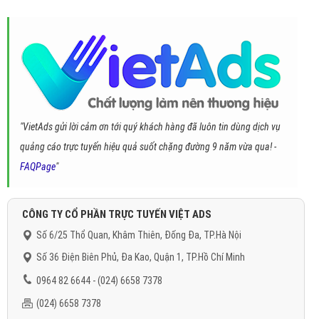
"VietAds gửi lời cảm ơn tới quý khách hàng đã luôn tin dùng dịch vụ
quảng cáo trực tuyến hiệu quả suốt chặng đường 9 năm vừa qua! -
FAQPage
"
CÔNG TY CỔ PHẦN TRỰC TUYẾN VIỆT ADS
Số 6/25 Thổ Quan, Khâm Thiên, Đống Đa, TP.Hà Nội
Số 36 Điện Biên Phủ, Đa Kao, Quận 1, TP.Hồ Chí Minh
0964 82 6644 - (024) 6658 7378
(024) 6658 7378