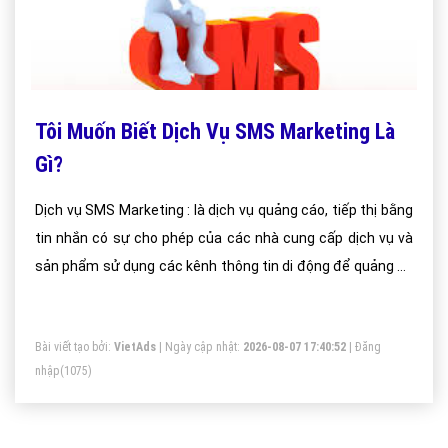
Tôi Muốn Biết Dịch Vụ SMS Marketing Là
Gì?
Dịch vụ SMS Marketing : là dịch vụ quảng cáo, tiếp thị bằng
tin nhắn có sự cho phép của các nhà cung cấp dịch vụ và
sản phẩm sử dụng các kênh thông tin di động để quảng bá
cho nhãn hàng, sản phẩm hoặc dịch vụ đến các thuê bao di
động. Dịch vụ SMS Marketing gửi dưới hình thức tin nhắn
Bài viết tạo bởi:
VietAds
| Ngày cập nhật:
2026-08-07 17:40:52
|
Đăng
có gắn tên của các thương hiệu doanh nghiệp
nhập
(1075)