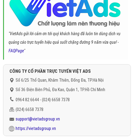
"VietAds gửi lời cảm ơn tới quý khách hàng đã luôn tin dùng dịch vụ
quảng cáo trực tuyến hiệu quả suốt chặng đường 9 năm vừa qua! -
FAQPage
"
CÔNG TY CỔ PHẦN TRỰC TUYẾN VIỆT ADS
Số 6/25 Thổ Quan, Khâm Thiên, Đống Đa, TP.Hà Nội
Số 36 Điện Biên Phủ, Đa Kao, Quận 1, TP.Hồ Chí Minh
0964 82 6644 - (024) 6658 7378
(024) 6658 7378
support@vietadsgroup.vn
https://vietadsgroup.vn