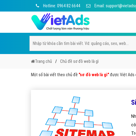
Hotline: 0964 82 6644
Email: support@vietads
Trang chủ
Chủ đề sơ đồ web là gì
Một số bài viết theo chủ đề
"sơ đồ web là gì"
được Việt Ads c
S
Nh
cô
Tr