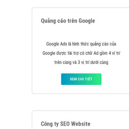
Tại sao chọn công ty Việt Ads làm đối 
Công ty Việt Ads thành lập từ năm 2013
, c
phí mà bạn có thể đầu tư cho marketing on
trung tâm marketing online uy tín hàng năm, l