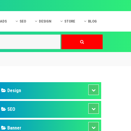
 ADS
SEO
DESIGN
STORE
BLOG
ner
 cáo Mobile
SEO Website
Thiết kế Web
nner
p quảng cáo Instagram
Dịch vụ SEO Website
Thiết kế Website
 cáo Zalo
Hỏi đáp SEO Google
Danh sách Website
 cáo Instagram
Thiết kế Landing Page
cáo Online
Dịch vụ thiết kế Website
 cáo Skype
Hỏi đáp Website
 cáo TVC
 cáo Cốc Cốc
mềm ứng dụng hay