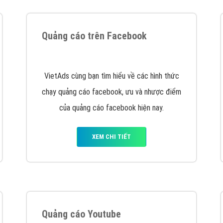
tác Marketing Online?
húng tôi với bề dày kinh nghiệm sẽ tư vấn xây dựng và phát tr
line. Đội ngũ kỹ thuật quảng cáo trực tuyến, SEO, lập trình Web 
uôn
đem đến cho khách hàng sản phẩm/ dịch vụ chất lượng
.