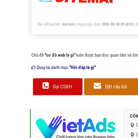
nế
mộ
tì
Bài viết tạo bởi:
VietAds
| Ngày cập nhật:
2026-08-08 05:48:53
|
Đ
hầ
Chủ đề
"sơ đồ web là gì"
luôn được bạn đọc quan tâm và tìm 
Quay lại danh mục
"Hỏi đáp là gì"
Gọi CSKH
Đặt câu hỏi
CÔN
S
S