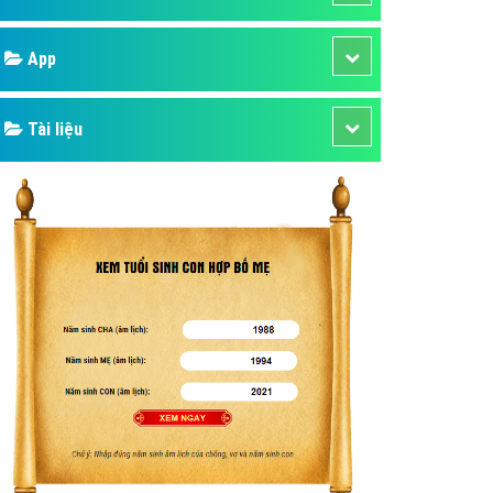
áp quảng cáo Youtube
Google
kế ứng dụng
 cáo Cốc Cốc hiệu quả
Bảng giá
 cáo Zalo chuyên nghiệp
ghĩa
Web Store
à gì
Dịch vụ liên quan
mềm ứng dụng hay
Other Ads
Quảng Cáo Google
App