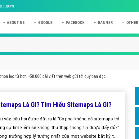
group.vn
ABOUT US
GOOGLE
FACEBOOK
BANNER
OTHER
Giới thiệu công ty Việt Ads
Kinh nghiệm quảng cáo Google
Kinh nghiệm quảng cáo Facebook
Dịch vụ quảng cáo Ban
Quảng
Hướng dẫn thanh toán Việt Ads
Kiến thức quảng cáo Google
Dịch vụ quảng cáo Facebook
Hỏi đáp quảng cáo Ba
Hỏi đá
Chính sách bảo mật Việt Ads
Dịch vụ quảng cáo Google
Kiến thức quảng cáo Facebook
Quảng cáo Banner
Quảng
Chính sách bảo hành & bảo trì Việt Ads
Quảng cáo Google Adwords
Quảng cáo Facebook
Quảng
họn lọc từ hơn >50.000 bài viết trên web gửi tới quý bạn đọc.
Liên hệ Việt Ads
Các hình thức quảng cáo Google
Hỏi đáp Facebook
Quảng 
Chính sách đại lý Việt Ads
Hướng dẫn chạy quảng cáo Google
Quảng
itemaps Là Gì? Tim Hiểu Sitemaps Là Gì?
Tiện ích mở rộng quảng cáo Google
Quảng
Hỏi đáp Google
Quảng
ư vậy, câu hỏi được đặt ra là “Có phải không có sitemaps thì
ng cụ tìm kiếm sẽ không thu thập thông tin được đẩy đủ?”
Phần 
ong trường hợp lý tưởng nhất của một website bất kỳ tức