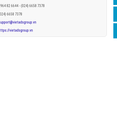
Hỏi đ
964 82 6644 - (024) 6658 7378
(024) 6658 7378
Thiết 
support@vietadsgroup.vn
Quảng
ttps://vietadsgroup.vn
Quảng
Định n
Nghĩa l
Phần 