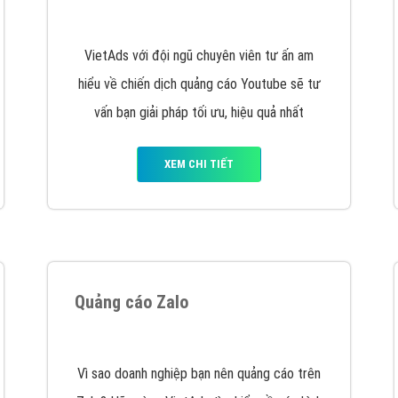
hát triển Website cho doanh nghiệp mình
. Đừng chần chừ hã
support@vietadsgroup.vn
để được tư vấn chuyên sâu về giải phá
Quảng cáo trên Facebook