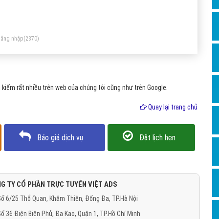
Dịch v
u tất cả các trang web trên site được liên kết đúng theo
Hỏi đ
t bố cục rõ ràng, thì trình thu thập dữ liệu web của công cụ
Hỏi đ
m kiếm (các con bot) sẽ có thể phát hiện và thu thập dữ liệu
ăng nhập
(2370)
u hết tất cả các trang web hiện có.
Hỏi đá
Hỏi đá
kiếm rất nhiều trên web của chúng tôi cũng như trên Google.
Hỏi đ
Hỏi đá
Quay lại trang chủ
Hỏi đá
Báo giá dịch vụ
Đặt lịch hẹn
Quảng
Dịch v
Dịch v
G TY CỔ PHẦN TRỰC TUYẾN VIỆT ADS
Dịch v
ố 6/25 Thổ Quan, Khâm Thiên, Đống Đa, TP.Hà Nội
Dịch v
ố 36 Điện Biên Phủ, Đa Kao, Quận 1, TP.Hồ Chí Minh