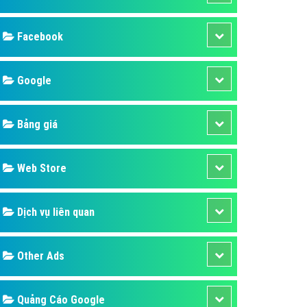
ụ Domain & Hosting
áp phần mềm
áp quảng cáo TVC
p quảng cáo mobile
p quảng cáo Online
áp quảng cáo Skype
p Domain & Hosting
Design
p viết bài Marketing
 cáo Youtube
SEO
ụ quảng cáo Youtube
ụ quảng cáo Cốc Cốc
Banner
ụ quảng cáo Tiktok
Facebook
ụ quảng cáo Zalo