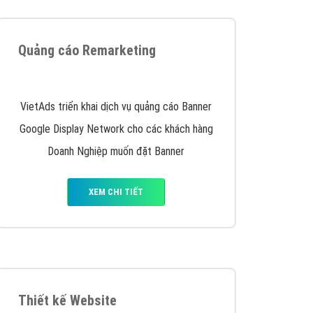
iển thương hiệu của doanh nghiệp bạn với mức chi
chuyên sâu trong nghề, được đào tạo bài bản tại