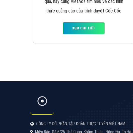
Google Ads là hình thức quảng cáo của
Google được tài trợ có chữ Ad gồm 4 ví trí
trên cùng và 3 vị trí dưới cùng
XEM CHI TIẾT
Công ty SEO Website