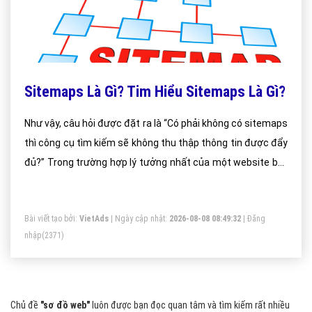
Sitemaps Là Gì? Tim Hiểu Sitemaps Là Gì?
Như vậy, câu hỏi được đặt ra là “Có phải không có sitemaps
thì công cụ tìm kiếm sẽ không thu thập thông tin được đẩy
đủ?” Trong trường hợp lý tưởng nhất của một website bất
kỳ tức nếu tất cả các trang web trên site được liên kết
đúng theo một bố cục rõ ràng, thì trình thu thập dữ liệu
Bài viết tạo bởi:
VietAds
| Ngày cập nhật:
2026-08-08 08:49:32
|
Đăng
web của công cụ tìm kiếm (các con bot) sẽ có thể phát
nhập
(2371)
hiện và thu thập dữ liệu hầu hết tất cả các trang web hiện
có.
Chủ đề
"sơ đồ web"
luôn được bạn đọc quan tâm và tìm kiếm rất nhiều