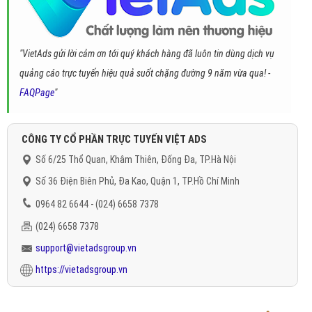
"VietAds gửi lời cảm ơn tới quý khách hàng đã luôn tin dùng dịch vụ
quảng cáo trực tuyến hiệu quả suốt chặng đường 9 năm vừa qua! -
FAQPage
"
CÔNG TY CỔ PHẦN TRỰC TUYẾN VIỆT ADS
Số 6/25 Thổ Quan, Khâm Thiên, Đống Đa, TP.Hà Nội
Số 36 Điện Biên Phủ, Đa Kao, Quận 1, TP.Hồ Chí Minh
0964 82 6644 - (024) 6658 7378
(024) 6658 7378
support@vietadsgroup.vn
https://vietadsgroup.vn