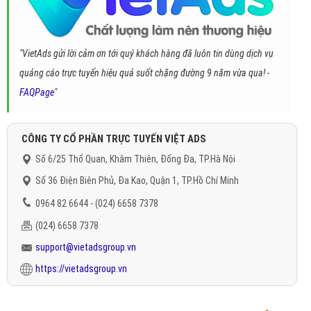
"VietAds gửi lời cảm ơn tới quý khách hàng đã luôn tin dùng dịch vụ
quảng cáo trực tuyến hiệu quả suốt chặng đường 9 năm vừa qua! -
FAQPage
"
CÔNG TY CỔ PHẦN TRỰC TUYẾN VIỆT ADS
Số 6/25 Thổ Quan, Khâm Thiên, Đống Đa, TP.Hà Nội
Số 36 Điện Biên Phủ, Đa Kao, Quận 1, TP.Hồ Chí Minh
0964 82 6644 - (024) 6658 7378
(024) 6658 7378
support@vietadsgroup.vn
https://vietadsgroup.vn