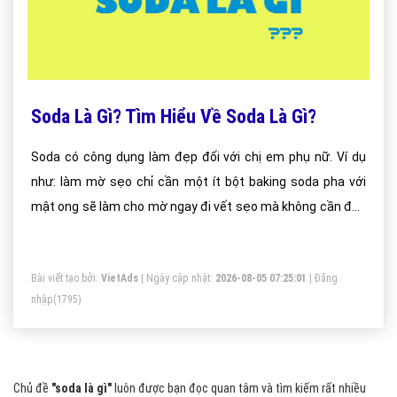
Soda Là Gì? Tìm Hiểu Về Soda Là Gì?
Soda có công dụng làm đẹp đối với chị em phụ nữ. Ví dụ
như: làm mờ sẹo chỉ cần một ít bột baking soda pha với
mật ong sẽ làm cho mờ ngay đi vết sẹo mà không cần đến
bất cứ một loại mỹ phẩm nào khác.
Bài viết tạo bởi:
VietAds
| Ngày cập nhật:
2026-08-05 07:25:01
|
Đăng
nhập
(1795)
Chủ đề
"soda là gì"
luôn được bạn đọc quan tâm và tìm kiếm rất nhiều