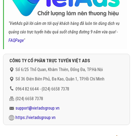
"VietAds gửi lời cảm ơn tới quý khách hàng đã luôn tin dùng dịch vụ
quảng cáo trực tuyến hiệu quả suốt chặng đường 9 năm vừa qua! -
FAQPage
"
CÔNG TY CỔ PHẦN TRỰC TUYẾN VIỆT ADS
Số 6/25 Thổ Quan, Khâm Thiên, Đống Đa, TP.Hà Nội
Số 36 Điện Biên Phủ, Đa Kao, Quận 1, TP.Hồ Chí Minh
0964 82 6644 - (024) 6658 7378
(024) 6658 7378
support@vietadsgroup.vn
https://vietadsgroup.vn