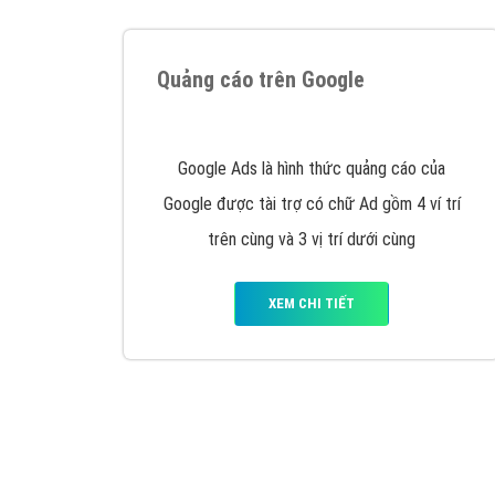
Tại sao chọn công ty Việt Ads làm đối 
Công ty Việt Ads thành lập từ năm 2013
, c
phí mà bạn có thể đầu tư cho marketing on
trung tâm marketing online uy tín hàng năm, l