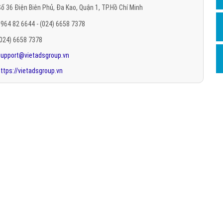
ố 36 Điện Biên Phủ, Đa Kao, Quận 1, TP.Hồ Chí Minh
Hỏi đ
964 82 6644 - (024) 6658 7378
Thiết 
(024) 6658 7378
Quảng
support@vietadsgroup.vn
Quảng
ttps://vietadsgroup.vn
Định n
Nghĩa l
Phần 