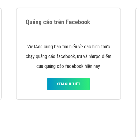
tác Marketing Online?
húng tôi với bề dày kinh nghiệm sẽ tư vấn xây dựng và phát tr
line. Đội ngũ kỹ thuật quảng cáo trực tuyến, SEO, lập trình Web 
uôn
đem đến cho khách hàng sản phẩm/ dịch vụ chất lượng
.