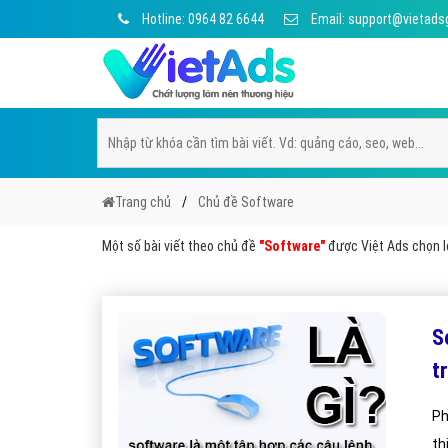
Hotline: 0964 82 6644
Email: support@vietads
Trang chủ
Chủ đề Software
Một số bài viết theo chủ đề
"Software"
được Việt Ads chọn lọ
S
t
Ph
th