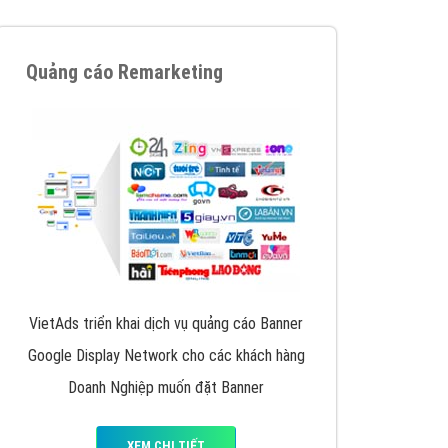
iển thương hiệu của doanh nghiệp bạn với mức chi
chuyên sâu trong nghề, được đào tạo bài bản tại