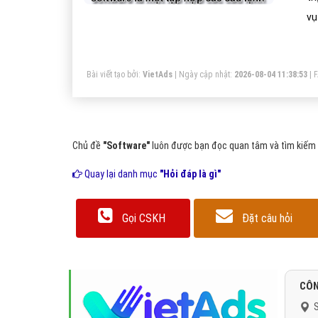
vụ
mì
th
Bài viết tạo bởi:
VietAds
| Ngày cập nhật:
2026-08-04 11:38:53
|
độ
Chủ đề
"Software"
luôn được bạn đọc quan tâm và tìm kiếm r
Quay lại danh mục
"Hỏi đáp là gì"
Gọi CSKH
Đặt câu hỏi
CÔN
S