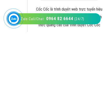
0964 82 6644
Zalo Call/Chat:
(24/7)
VietAds với đội ngũ SEOer giàu kinh nghiệm
được đào tạo bài bản tại các trung tâm SEO
lớn như: Litado, Inet, Vietmoz, Vinalink
XEM CHI TIẾT