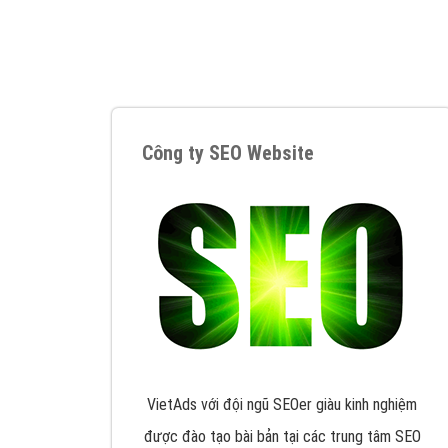
Nếu bạn đang cần quảng cáo, thiết kế web,
p
Hotline: 0964 82 6644 (24/7) hoặc email: 
Quảng cáo trên Google