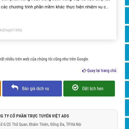
Dịch v
 các chương trình phần mềm khác thực hiện nhiệm vụ của
Hỏi đ
nh. Phần mềm có thể hiểu một cách trừu tượng là những
Hỏi đ
ứ không thể cầm, nắm như phần cứng và phần mềm hoạt
FAQPage
(11896)
ng phụ thuộc vào phần cứng.
Hỏi đá
Hỏi đá
Hỏi đ
ất nhiều trên web của chúng tôi cũng như trên Google.
Hỏi đá
Quay lại trang chủ
Hỏi đá
Quảng
Báo giá dịch vụ
Đặt lịch hẹn
Dịch v
Dịch v
Dịch v
G TY CỔ PHẦN TRỰC TUYẾN VIỆT ADS
ố 6/25 Thổ Quan, Khâm Thiên, Đống Đa, TP.Hà Nội
Dịch v