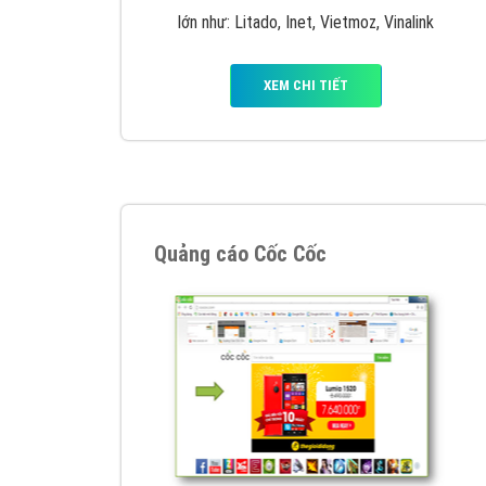
Google Ads là hình thức quảng cáo của
Google được tài trợ có chữ Ad gồm 4 ví trí
trên cùng và 3 vị trí dưới cùng
XEM CHI TIẾT
Công ty SEO Website