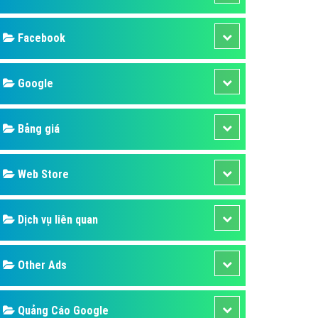
ụ Domain & Hosting
áp phần mềm
áp quảng cáo TVC
p quảng cáo mobile
p quảng cáo Online
áp quảng cáo Skype
p Domain & Hosting
Design
p viết bài Marketing
 cáo Youtube
SEO
ụ quảng cáo Youtube
ụ quảng cáo Cốc Cốc
Banner
ụ quảng cáo Tiktok
Facebook
ụ quảng cáo Zalo