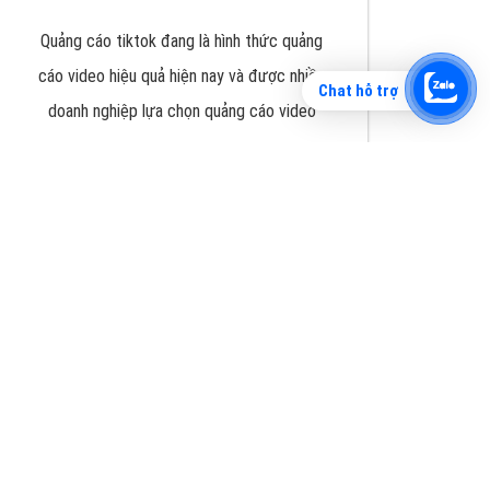
Chat hỗ trợ
Tìm công ty thiết kế website uy tín, chuyên
nghiệp tại Hà Nội là rất khó cho khách hàng.
VietAds xin giới thiệu công ty thiết kế Viet
XEM CHI TIẾT