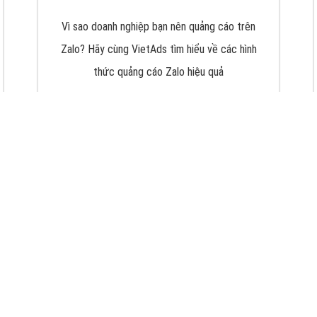
VietAds với đội ngũ chuyên viên tư ấn am
hiểu về chiến dịch quảng cáo Youtube sẽ tư
vấn bạn giải pháp tối ưu, hiệu quả nhất
XEM CHI TIẾT