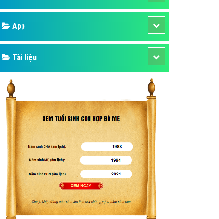
áp quảng cáo Youtube
Google
kế ứng dụng
 cáo Cốc Cốc hiệu quả
Bảng giá
 cáo Zalo chuyên nghiệp
ghĩa
Web Store
à gì
Dịch vụ liên quan
mềm ứng dụng hay
Other Ads
Quảng Cáo Google
App