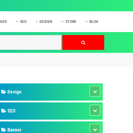
 ADS
SEO
DESIGN
STORE
BLOG
ner
 cáo Mobile
SEO Website
Thiết kế Web
nner
p quảng cáo Instagram
Dịch vụ SEO Website
Thiết kế Website
 cáo Zalo
Hỏi đáp SEO Google
Danh sách Website
 cáo Instagram
Thiết kế Landing Page
cáo Online
Dịch vụ thiết kế Website
 cáo Skype
Hỏi đáp Website
 cáo TVC
 cáo Cốc Cốc
mềm ứng dụng hay