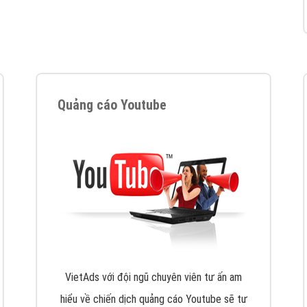
hát triển Website cho doanh nghiệp mình
. Đừng chần chừ hã
support@vietadsgroup.vn
để được tư vấn chuyên sâu về giải phá
Quảng cáo trên Facebook