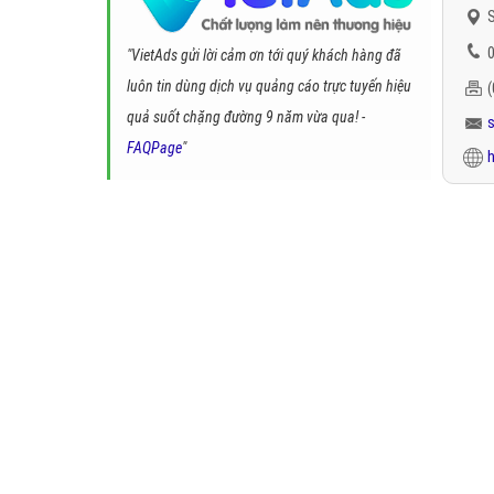
S
0
"VietAds gửi lời cảm ơn tới quý khách hàng đã
luôn tin dùng dịch vụ quảng cáo trực tuyến hiệu
quả suốt chặng đường 9 năm vừa qua! -
FAQPage
"
h