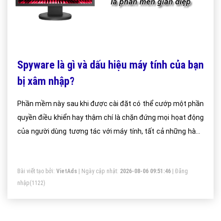
Spyware là gì và dấu hiệu máy tính của bạn
bị xâm nhập?
Phần mềm này sau khi được cài đặt có thể cướp một phần
quyền điều khiển hay thậm chí là chặn đứng mọi họat động
của người dùng tương tác với máy tính, tất cả những hành
động này đều không được sự cho phép từ phía người sử
dụng.
Bài viết tạo bởi:
VietAds
| Ngày cập nhật:
2026-08-06 09:51:46
|
Đăng
nhập
(1122)