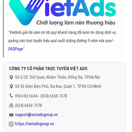
"VietAds gửi lời cảm ơn tới quý khách hàng đã luôn tin dùng dịch vụ
quảng cáo trực tuyến hiệu quả suốt chặng đường 9 năm vừa qua! -
FAQPage
"
CÔNG TY CỔ PHẦN TRỰC TUYẾN VIỆT ADS
Số 6/25 Thổ Quan, Khâm Thiên, Đống Đa, TP.Hà Nội
Số 36 Điện Biên Phủ, Đa Kao, Quận 1, TP.Hồ Chí Minh
0964 82 6644 - (024) 6658 7378
(024) 6658 7378
support@vietadsgroup.vn
https://vietadsgroup.vn