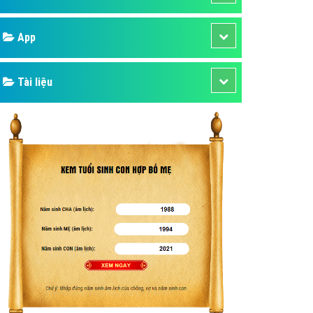
áp quảng cáo Youtube
Google
kế ứng dụng
 cáo Cốc Cốc hiệu quả
Bảng giá
 cáo Zalo chuyên nghiệp
ghĩa
Web Store
à gì
Dịch vụ liên quan
mềm ứng dụng hay
Other Ads
Quảng Cáo Google
App