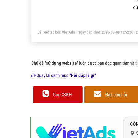
dù
Bài viết tạo bởi:
VietAds
| Ngày cập nhật:
2026-08-09 13:52:03
|
Đ
Chủ đề
"sử dụng website"
luôn được bạn đọc quan tâm và tìm
Quay lại danh mục
"Hỏi đáp là gì"
Gọi CSKH
Đặt câu hỏi
CÔN
S