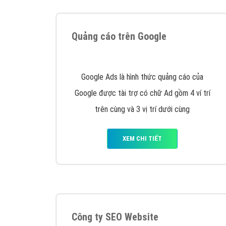
Tại sao chọn công ty Việt Ads làm đối 
Công ty Việt Ads thành lập từ năm 2013
, c
phí mà bạn có thể đầu tư cho marketing on
trung tâm marketing online uy tín hàng năm, l