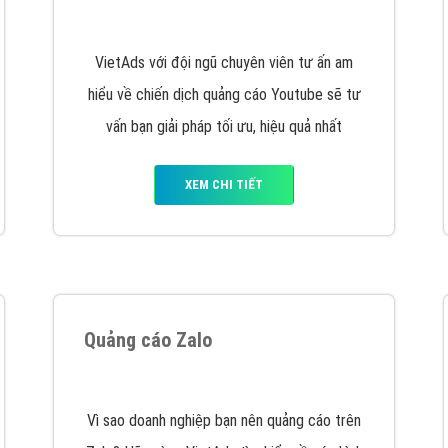
hát triển Website cho doanh nghiệp mình
. Đừng chần chừ hã
support@vietadsgroup.vn
để được tư vấn chuyên sâu về giải phá
Quảng cáo trên Facebook