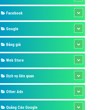
ụ Domain & Hosting
áp phần mềm
áp quảng cáo TVC
p quảng cáo mobile
p quảng cáo Online
áp quảng cáo Skype
p Domain & Hosting
Design
p viết bài Marketing
 cáo Youtube
SEO
ụ quảng cáo Youtube
ụ quảng cáo Cốc Cốc
Banner
ụ quảng cáo Tiktok
Facebook
ụ quảng cáo Zalo