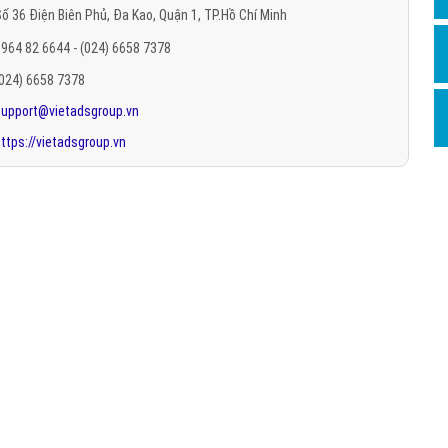
ố 36 Điện Biên Phủ, Đa Kao, Quận 1, TP.Hồ Chí Minh
Hỏi đ
964 82 6644 - (024) 6658 7378
Thiết 
(024) 6658 7378
Quảng
support@vietadsgroup.vn
Quảng
ttps://vietadsgroup.vn
Định n
Nghĩa l
Phần 