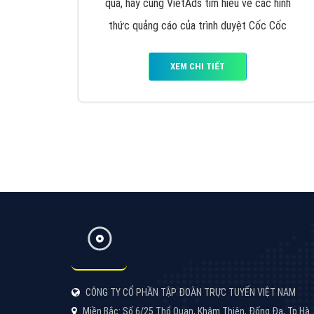
Google Ads là hình thức quảng cáo của
Google được tài trợ có chữ Ad gồm 4 ví trí
trên cùng và 3 vị trí dưới cùng
XEM CHI TIẾT
Công ty SEO Website