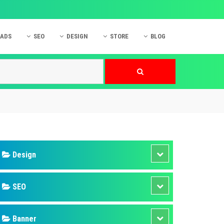
 ADS
SEO
DESIGN
STORE
BLOG
ner
 cáo Mobile
SEO Website
Thiết kế Web
nner
p quảng cáo Instagram
Dịch vụ SEO Website
Thiết kế Website
 cáo Zalo
Hỏi đáp SEO Google
Danh sách Website
 cáo Instagram
Thiết kế Landing Page
cáo Online
Dịch vụ thiết kế Website
 cáo Skype
Hỏi đáp Website
 cáo TVC
 cáo Cốc Cốc
mềm ứng dụng hay