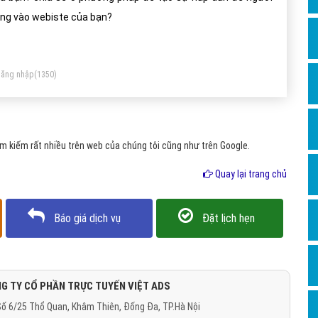
Dịch v
ng vào webiste của bạn?
Hỏi đ
Hỏi đ
ăng nhập
(1350)
Hỏi đá
Hỏi đá
Hỏi đ
 kiếm rất nhiều trên web của chúng tôi cũng như trên Google.
Hỏi đá
Quay lại trang chủ
Hỏi đá
Quảng
Báo giá dịch vụ
Đặt lịch hẹn
Dịch v
Dịch v
Dịch v
G TY CỔ PHẦN TRỰC TUYẾN VIỆT ADS
ố 6/25 Thổ Quan, Khâm Thiên, Đống Đa, TP.Hà Nội
Dịch v