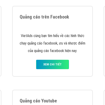
tác Marketing Online?
húng tôi với bề dày kinh nghiệm sẽ tư vấn xây dựng và phát tr
line. Đội ngũ kỹ thuật quảng cáo trực tuyến, SEO, lập trình Web 
uôn
đem đến cho khách hàng sản phẩm/ dịch vụ chất lượng
.