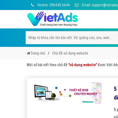
Hotline: 0964 82 6644
Email: support@vietads
Trang chủ
Chủ đề sử dụng website
Một số bài viết theo chủ đề
"sử dụng website"
được Việt Ads 
5
d
5 
củ