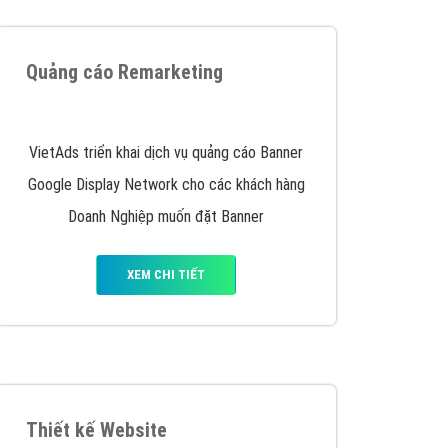
iển thương hiệu của doanh nghiệp bạn với mức chi
chuyên sâu trong nghề, được đào tạo bài bản tại