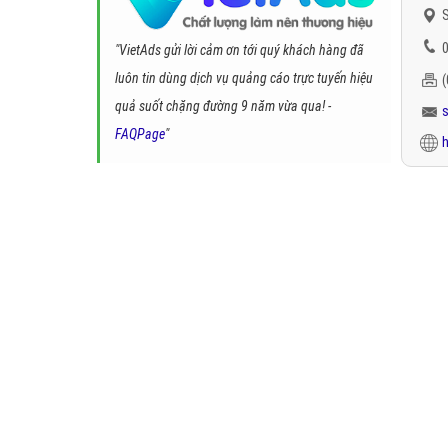
S
0
"VietAds gửi lời cảm ơn tới quý khách hàng đã
luôn tin dùng dịch vụ quảng cáo trực tuyến hiệu
quả suốt chặng đường 9 năm vừa qua! -
FAQPage
"
h