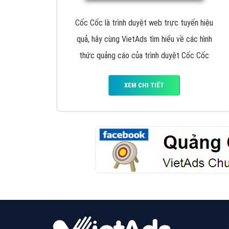
Google Ads là hình thức quảng cáo của
Google được tài trợ có chữ Ad gồm 4 ví trí
trên cùng và 3 vị trí dưới cùng
XEM CHI TIẾT
Công ty SEO Website