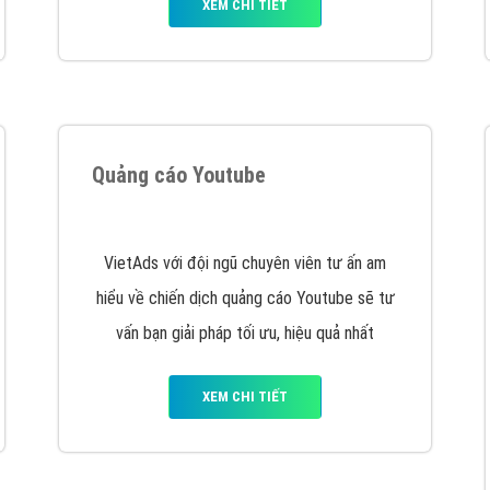
tác Marketing Online?
húng tôi với bề dày kinh nghiệm sẽ tư vấn xây dựng và phát tr
line. Đội ngũ kỹ thuật quảng cáo trực tuyến, SEO, lập trình Web 
uôn
đem đến cho khách hàng sản phẩm/ dịch vụ chất lượng
.