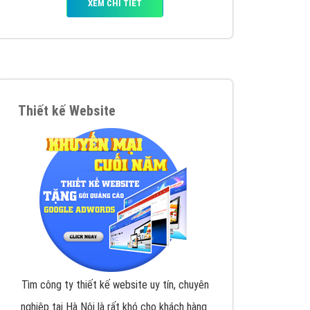
iển thương hiệu của doanh nghiệp bạn với mức chi
chuyên sâu trong nghề, được đào tạo bài bản tại