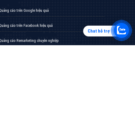
Chat hỗ trợ
Tìm công ty thiết kế website uy tín, chuyên
nghiệp tại Hà Nội là rất khó cho khách hàng.
VietAds xin giới thiệu công ty thiết kế Viet
XEM CHI TIẾT