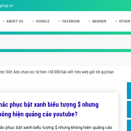
group.vn
ABOUT US
GOOGLE
FACEBOOK
BANNER
OTHER
Giới thiệu công ty Việt Ads
Kinh nghiệm quảng cáo Google
Kinh nghiệm quảng cáo Facebook
Dịch vụ quảng cáo Ban
Quảng
Hướng dẫn thanh toán Việt Ads
Kiến thức quảng cáo Google
Dịch vụ quảng cáo Facebook
Hỏi đáp quảng cáo Ba
Hỏi đá
Chính sách bảo mật Việt Ads
Dịch vụ quảng cáo Google
Kiến thức quảng cáo Facebook
Quảng cáo Banner
Quảng
Chính sách bảo hành & bảo trì Việt Ads
Quảng cáo Google Adwords
Quảng cáo Facebook
Quảng
ợc Việt Ads chọn lọc từ hơn >50.000 bài viết trên web gửi tới quý bạn
Liên hệ Việt Ads
Các hình thức quảng cáo Google
Hỏi đáp Facebook
Quảng 
Chính sách đại lý Việt Ads
Hướng dẫn chạy quảng cáo Google
Quảng
Tiện ích mở rộng quảng cáo Google
Quảng
hắc phục bật xanh biểu tượng $ nhưng
Hỏi đáp Google
Quảng
hông hiện quảng cáo youtube?
Phần 
ắc phục bật xanh biểu tượng $ nhưng không hiện quảng cáo