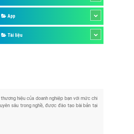
áp quảng cáo Youtube
Google
kế ứng dụng
 cáo Cốc Cốc hiệu quả
Bảng giá
 cáo Zalo chuyên nghiệp
ghĩa
Web Store
à gì
Dịch vụ liên quan
mềm ứng dụng hay
Other Ads
Quảng Cáo Google
App