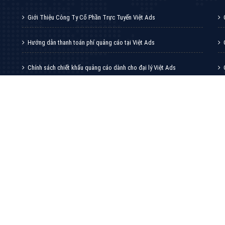
VietAds với đội ngũ chuyên viên tư ấn am
hiểu về chiến dịch quảng cáo Youtube sẽ tư
vấn bạn giải pháp tối ưu, hiệu quả nhất
XEM CHI TIẾT