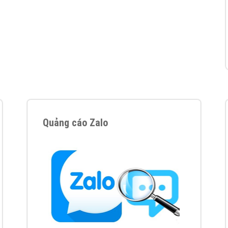
hát triển Website cho doanh nghiệp mình
. Đừng chần chừ hã
support@vietadsgroup.vn
để được tư vấn chuyên sâu về giải phá
Quảng cáo trên Facebook