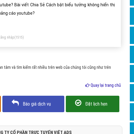
Dịch v
utube? Bài viết Chia Sẻ Cách bật biểu tưởng không hiển thị
Hỏi đ
ảng cáo youtube?
Hỏi đ
Hỏi đá
ăng nhập
(1515)
Hỏi đá
Hỏi đ
Hỏi đá
 tâm và tìm kiếm rất nhiều trên web của chúng tôi cũng như trên
Hỏi đá
Quay lại trang chủ
Quảng
Dịch v
Báo giá dịch vụ
Đặt lịch hẹn
Dịch v
Dịch v
Dịch v
G TY CỔ PHẦN TRỰC TUYẾN VIỆT ADS