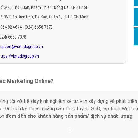
Hỏi đ
ố 6/25 Thổ Quan, Khâm Thiên, Đống Đa, TP.Hà Nội
ố 36 Điện Biên Phủ, Đa Kao, Quận 1, TP.Hồ Chí Minh
Thiết 
964 82 6644 - (024) 6658 7378
Quảng
(024) 6658 7378
Quảng
support@vietadsgroup.vn
Định n
ttps://vietadsgroup.vn
Nghĩa l
Phần 