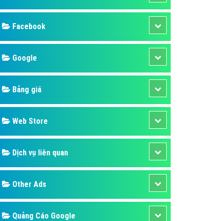
ụ Domain & Hosting
áp phần mềm
áp quảng cáo TVC
p quảng cáo mobile
p quảng cáo Online
áp quảng cáo Skype
p Domain & Hosting
Design
p viết bài Marketing
 cáo Youtube
SEO
ụ quảng cáo Youtube
ụ quảng cáo Cốc Cốc
Banner
ụ quảng cáo Tiktok
Facebook
ụ quảng cáo Zalo