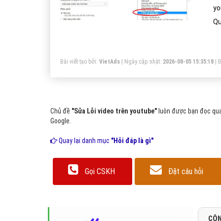
yo
Qu
Bài viết tạo bởi:
VietAds
| Ngày cập nhật:
2026-08-05 15:35:18
|
Đ
Chủ đề
"Sửa Lỗi video trên youtube"
luôn được bạn đọc quan
Google.
Quay lại danh mục
"Hỏi đáp là gì"
Gọi CSKH
Đặt câu hỏi
CÔN