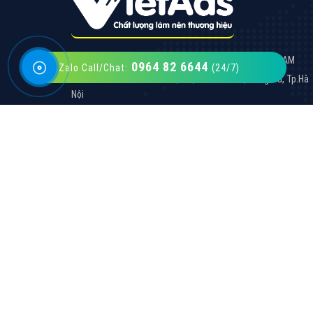
0964 82 6644
Zalo Call/Chat:
(24/7)
VietAds với đội ngũ SEOer giàu kinh nghiệm
được đào tạo bài bản tại các trung tâm SEO
lớn như: Litado, Inet, Vietmoz, Vinalink
XEM CHI TIẾT