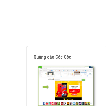
Nếu bạn đang cần quảng cáo, thiết kế web,
p
Hotline: 0964 82 6644 (24/7) hoặc email: 
Quảng cáo trên Google