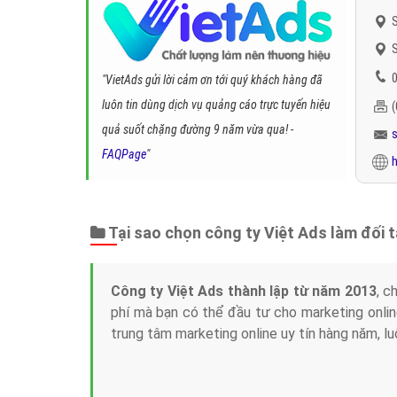
S
S
0
"VietAds gửi lời cảm ơn tới quý khách hàng đã
luôn tin dùng dịch vụ quảng cáo trực tuyến hiệu
quả suốt chặng đường 9 năm vừa qua! -
FAQPage
"
h