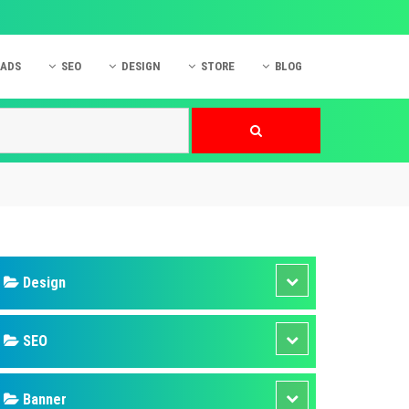
 ADS
SEO
DESIGN
STORE
BLOG
ner
 cáo Mobile
SEO Website
Thiết kế Web
nner
p quảng cáo Instagram
Dịch vụ SEO Website
Thiết kế Website
 cáo Zalo
Hỏi đáp SEO Google
Danh sách Website
 cáo Instagram
Thiết kế Landing Page
cáo Online
Dịch vụ thiết kế Website
 cáo Skype
Hỏi đáp Website
 cáo TVC
 cáo Cốc Cốc
mềm ứng dụng hay