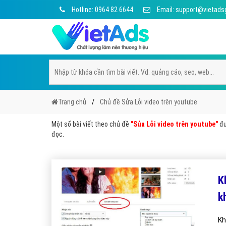
Hotline: 0964 82 6644
Email: support@vietads
Trang chủ
Chủ đề Sửa Lỗi video trên youtube
Một số bài viết theo chủ đề
"Sửa Lỗi video trên youtube"
đư
đọc.
K
k
Kh