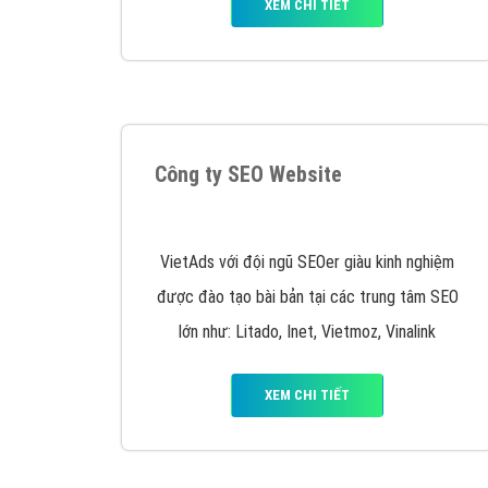
Tại sao chọn công ty Việt Ads làm đối 
Công ty Việt Ads thành lập từ năm 2013
, c
phí mà bạn có thể đầu tư cho marketing on
trung tâm marketing online uy tín hàng năm, l