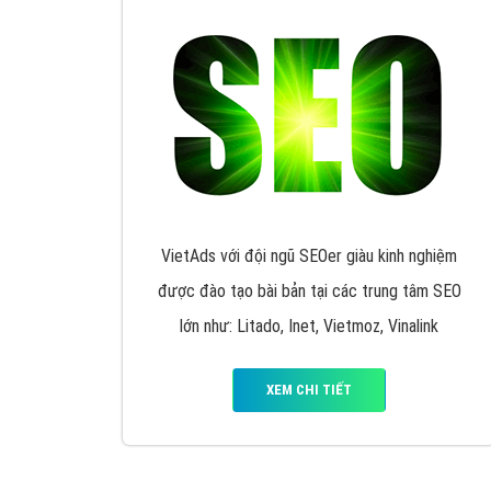
Quảng cáo trên Google
Google Ads là hình thức quảng cáo của
Google được tài trợ có chữ Ad gồm 4 ví trí
trên cùng và 3 vị trí dưới cùng
XEM CHI TIẾT