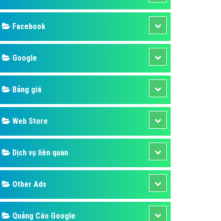
ụ Domain & Hosting
áp phần mềm
áp quảng cáo TVC
p quảng cáo mobile
p quảng cáo Online
áp quảng cáo Skype
p Domain & Hosting
Design
p viết bài Marketing
 cáo Youtube
SEO
ụ quảng cáo Youtube
ụ quảng cáo Cốc Cốc
Banner
ụ quảng cáo Tiktok
Facebook
ụ quảng cáo Zalo