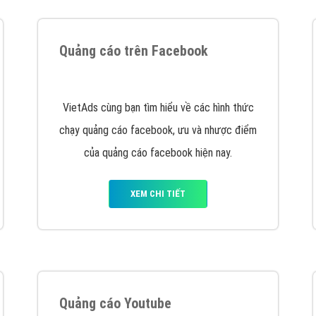
tác Marketing Online?
húng tôi với bề dày kinh nghiệm sẽ tư vấn xây dựng và phát tr
line. Đội ngũ kỹ thuật quảng cáo trực tuyến, SEO, lập trình Web 
uôn
đem đến cho khách hàng sản phẩm/ dịch vụ chất lượng
.
hát triển Website cho doanh nghiệp mình
. Đừng chần chừ hã
support@vietadsgroup.vn
để được tư vấn chuyên sâu về giải phá