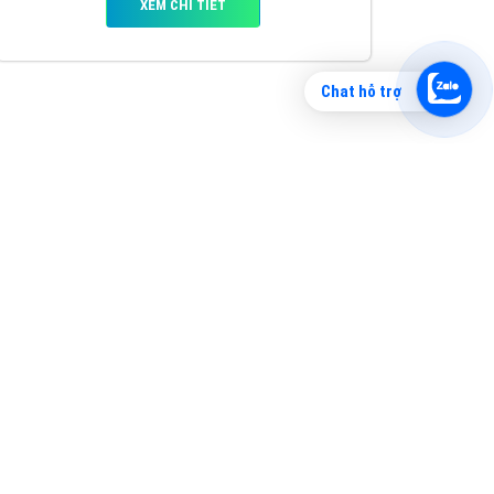
VietAds xin giới thiệu công ty thiết kế Viet
XEM CHI TIẾT
Chat hỗ trợ
Quảng cáo TikTok