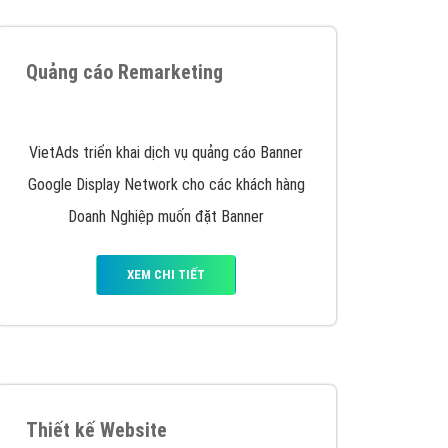
iển thương hiệu của doanh nghiệp bạn với mức chi
chuyên sâu trong nghề, được đào tạo bài bản tại
y nhấc máy lên và gọi ngay cho chúng tôi theo
p marketing hiệu quả cho doanh nghiệp bạn!