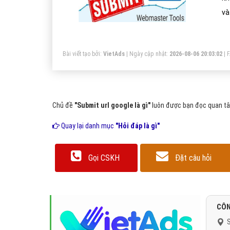
và
th
sa
Bài viết tạo bởi:
VietAds
| Ngày cập nhật:
2026-08-06 20:03:02
|
Se
go
Chủ đề
"Submit url google là gì"
luôn được bạn đọc quan tâm
Quay lại danh mục
"Hỏi đáp là gì"
Gọi CSKH
Đặt câu hỏi
CÔN
S