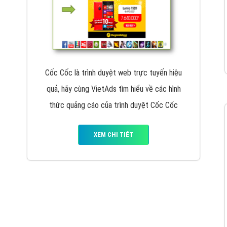
Quảng cáo Youtube
VietAds với đội ngũ chuyên viên tư ấn am
hiểu về chiến dịch quảng cáo Youtube sẽ tư