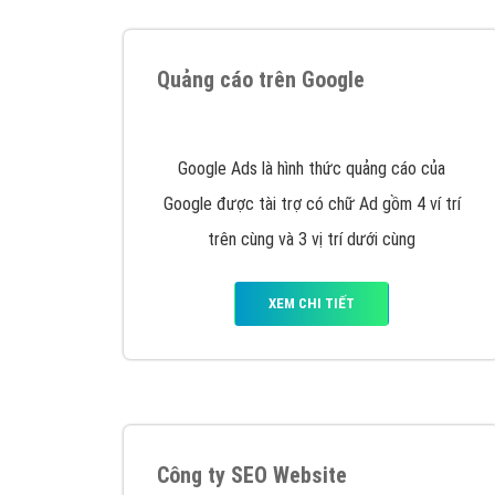
Tại sao chọn công ty Việt Ads làm đối 
Công ty Việt Ads thành lập từ năm 2013
, c
phí mà bạn có thể đầu tư cho marketing on
trung tâm marketing online uy tín hàng năm, l
Nếu bạn đang cần quảng cáo, thiết kế web,
p
Hotline: 0964 82 6644 (24/7) hoặc email: 