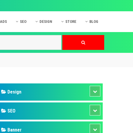
 ADS
SEO
DESIGN
STORE
BLOG
ner
 cáo Mobile
SEO Website
Thiết kế Web
nner
p quảng cáo Instagram
Dịch vụ SEO Website
Thiết kế Website
 cáo Zalo
Hỏi đáp SEO Google
Danh sách Website
 cáo Instagram
Thiết kế Landing Page
cáo Online
Dịch vụ thiết kế Website
 cáo Skype
Hỏi đáp Website
 cáo TVC
 cáo Cốc Cốc
mềm ứng dụng hay