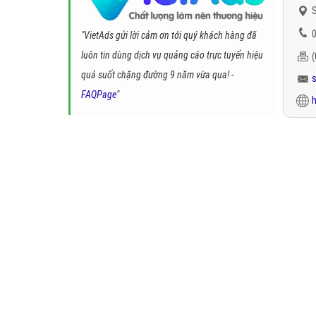
S
0
"VietAds gửi lời cảm ơn tới quý khách hàng đã
luôn tin dùng dịch vụ quảng cáo trực tuyến hiệu
quả suốt chặng đường 9 năm vừa qua! -
FAQPage
"
h