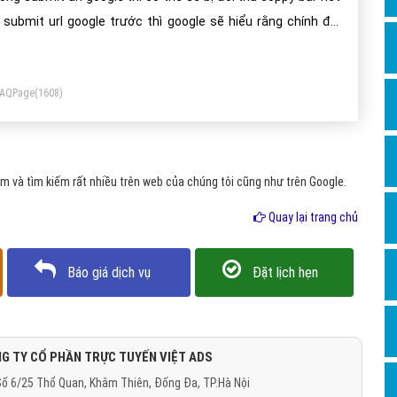
Dịch v
 submit url google trước thì google sẽ hiểu rằng chính đối
Hỏi đ
ủ của bạn là chủ sở hữu bài viết đó, và bạn không khai báo
Hỏi đ
u thì sẽ bị báo trùng lặp nội dung đó là việc rất có hại trong
FAQPage
(1608)
o vì google đã cho ra thuật toán về trung lặp nội dung, sẽ bị
Hỏi đá
ogle phạt rất nặng.
Hỏi đá
Hỏi đ
 và tìm kiếm rất nhiều trên web của chúng tôi cũng như trên Google.
Hỏi đá
Quay lại trang chủ
Hỏi đá
Quảng
Báo giá dịch vụ
Đặt lịch hẹn
Dịch v
Dịch v
Dịch v
G TY CỔ PHẦN TRỰC TUYẾN VIỆT ADS
ố 6/25 Thổ Quan, Khâm Thiên, Đống Đa, TP.Hà Nội
Dịch v