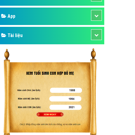
áp quảng cáo Youtube
Google
kế ứng dụng
 cáo Cốc Cốc hiệu quả
Bảng giá
 cáo Zalo chuyên nghiệp
ghĩa
Web Store
à gì
Dịch vụ liên quan
mềm ứng dụng hay
Other Ads
Quảng Cáo Google
App