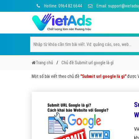
Hotline: 0964 82 6644
Email: support@vietads
Trang chủ
Chủ đề Submit url google là gì
Một số bài viết theo chủ đề
"Submit url google là gì"
được Vi
S
W
Vi
kh