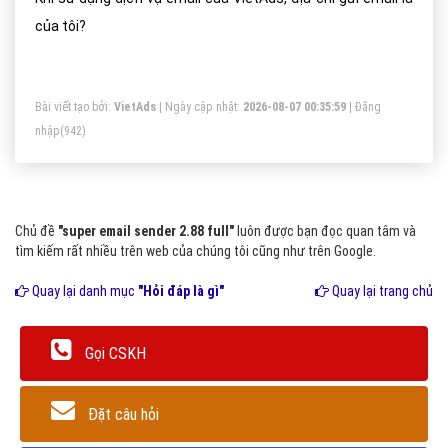
của tôi?
Bài viết tạo bởi:
VietAds
| Ngày cập nhật:
2026-08-07 00:35:59
|
Đăng
nhập
(942)
Chủ đề
"super email sender 2.88 full"
luôn được bạn đọc quan tâm và
tìm kiếm rất nhiều trên web của chúng tôi cũng như trên Google.
Quay lại danh mục
"Hỏi đáp là gì"
Quay lại trang chủ
Gọi CSKH
Đặt câu hỏi