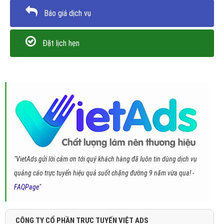
Báo giá dịch vụ
Đặt lịch hẹn
"VietAds gửi lời cảm ơn tới quý khách hàng đã luôn tin dùng dịch vụ
quảng cáo trực tuyến hiệu quả suốt chặng đường 9 năm vừa qua! -
FAQPage
"
CÔNG TY CỔ PHẦN TRỰC TUYẾN VIỆT ADS