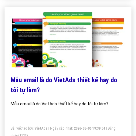
Mẫu email là do VietAds thiết kế hay do
tôi tự làm?
Mẫu email là do VietAds thiết kế hay do tôi tự làm?
Bài viết tạo bởi:
VietAds
| Ngày cập nhật:
2026-08-06 19:39:04
|
Đăng
nhập
(1123)