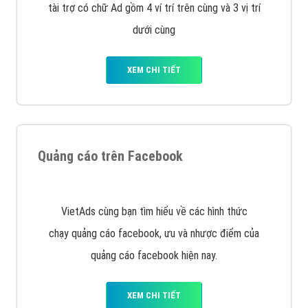
Nếu bạn đang cần quảng cáo, thiết kế web,
phát
triển Website cho doanh nghiệp mình
. Đừng chần
chừ hãy nhấc máy lên và gọi ngay cho chúng tôi theo
Hotline: 0964 82 6644 (24/7) hoặc email:
support@vietadsgroup.vn
để được tư vấn chuyên
sâu về giải pháp marketing hiệu quả cho doanh nghiệp
bạn!