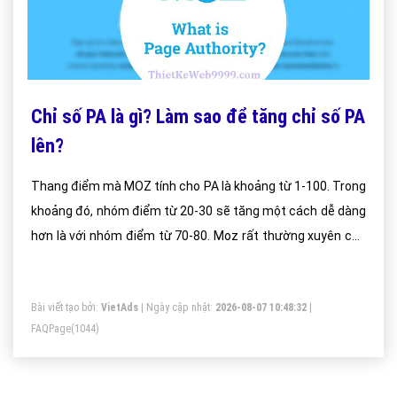
Chỉ số PA là gì? Làm sao để tăng chỉ số PA
lên?
Thang điểm mà MOZ tính cho PA là khoảng từ 1-100. Trong
khoảng đó, nhóm điểm từ 20-30 sẽ tăng một cách dễ dàng
hơn là với nhóm điểm từ 70-80. Moz rất thường xuyên cập
nhật những giải thuật mới nhất để tính Page Authority của
mình, do đó bạn sẽ thấy được chỉ số PA của một trang web
Bài viết tạo bởi:
VietAds
| Ngày cập nhật:
2026-08-07 10:48:32
|
thường xuyên bị biến động.
FAQPage
(1044)