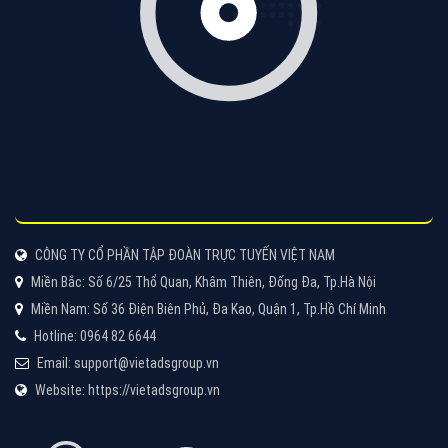
Tìm công ty thiết kế website uy tín, chuyên nghiệp tại
Hà Nội là rất khó cho khách hàng. VietAds xin giới
thiệu công ty thiết kế Viet
XEM CHI TIẾT
Quảng cáo Cốc Cốc