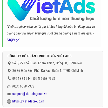
"VietAds gửi lời cảm ơn tới quý khách hàng đã luôn tin dùng dịch vụ
quảng cáo trực tuyến hiệu quả suốt chặng đường 9 năm vừa qua! -
FAQPage
"
CÔNG TY CỔ PHẦN TRỰC TUYẾN VIỆT ADS
Số 6/25 Thổ Quan, Khâm Thiên, Đống Đa, TP.Hà Nội
Số 36 Điện Biên Phủ, Đa Kao, Quận 1, TP.Hồ Chí Minh
0964 82 6644 - (024) 6658 7378
(024) 6658 7378
support@vietadsgroup.vn
https://vietadsgroup.vn