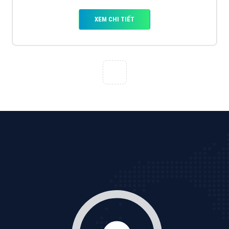
VietAds với đội ngũ chuyên viên tư ấn am hiểu về
chiến dịch quảng cáo Youtube sẽ tư vấn bạn giải pháp
tối ưu, hiệu quả nhất
XEM CHI TIẾT
Thiết kế Website