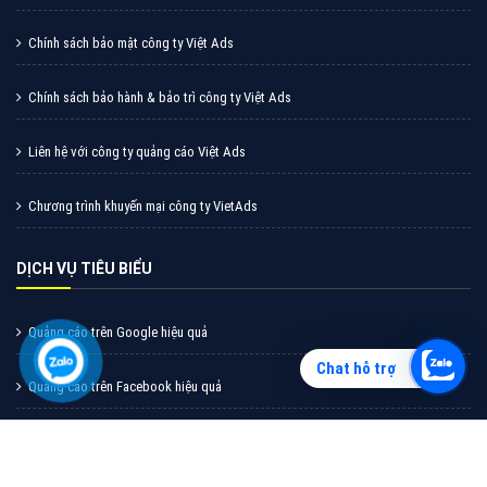
Vì sao doanh nghiệp bạn nên quảng cáo trên Zalo?
Hãy cùng VietAds tìm hiểu về các hình thức quảng
cáo Zalo hiệu quả
XEM CHI TIẾT
Chat hỗ trợ