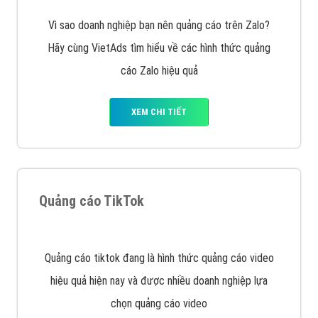
VietAds với đội ngũ SEOer giàu kinh nghiệm được đào
tạo bài bản tại các trung tâm SEO lớn như: Litado,
Inet, Vietmoz, Vinalink
XEM CHI TIẾT
Quảng cáo Youtube