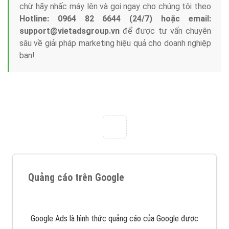
Công ty Việt Ads thành lập từ năm 2013
, chúng tôi
với bề dày kinh nghiệm sẽ tư vấn xây dựng và phát
triển thương hiệu của doanh nghiệp bạn với mức chi
phí mà bạn có thể đầu tư cho marketing online. Đội
ngũ kỹ thuật quảng cáo trực tuyến, SEO, lập trình
Web chuyên sâu trong nghề, được đào tạo bài bản tại
trung tâm marketing online uy tín hàng năm, luôn
đem
đến cho khách hàng sản phẩm/ dịch vụ chất
lượng
.