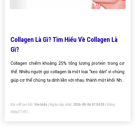
Collagen Là Gì? Tìm Hiểu Về Collagen Là
Gì?
Collagen chiếm khoảng 25% tổng lượng protein trong cơ
thể. Nhiều người gọi collagen là một loại “keo dán” vì chúng
giúp cơ thể chúng ta dính liền với nhau thành một khối. Nhờ
vào chức năng đàn hồi cao nên vai trò của collagen không
“đụng hàng” với những loại protein khác trong cơ thể.
Bài viết tạo bởi:
VietAds
| Ngày cập nhật:
2026-08-06 07:54:55
|
Đăng
nhập
(1147)