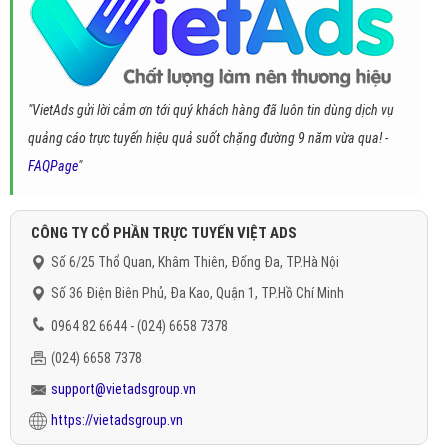
"VietAds gửi lời cảm ơn tới quý khách hàng đã luôn tin dùng dịch vụ
quảng cáo trực tuyến hiệu quả suốt chặng đường 9 năm vừa qua! -
FAQPage
"
CÔNG TY CỔ PHẦN TRỰC TUYẾN VIỆT ADS
Số 6/25 Thổ Quan, Khâm Thiên, Đống Đa, TP.Hà Nội
Số 36 Điện Biên Phủ, Đa Kao, Quận 1, TP.Hồ Chí Minh
0964 82 6644 - (024) 6658 7378
(024) 6658 7378
support@vietadsgroup.vn
https://vietadsgroup.vn