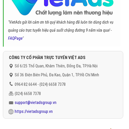
"VietAds gửi lời cảm ơn tới quý khách hàng đã luôn tin dùng dịch vụ
quảng cáo trực tuyến hiệu quả suốt chặng đường 9 năm vừa qua! -
FAQPage
"
CÔNG TY CỔ PHẦN TRỰC TUYẾN VIỆT ADS
Số 6/25 Thổ Quan, Khâm Thiên, Đống Đa, TP.Hà Nội
Số 36 Điện Biên Phủ, Đa Kao, Quận 1, TP.Hồ Chí Minh
0964 82 6644 - (024) 6658 7378
(024) 6658 7378
support@vietadsgroup.vn
https://vietadsgroup.vn