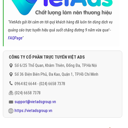
"VietAds gửi lời cảm ơn tới quý khách hàng đã luôn tin dùng dịch vụ
quảng cáo trực tuyến hiệu quả suốt chặng đường 9 năm vừa qua! -
FAQPage
"
CÔNG TY CỔ PHẦN TRỰC TUYẾN VIỆT ADS
Số 6/25 Thổ Quan, Khâm Thiên, Đống Đa, TP.Hà Nội
Số 36 Điện Biên Phủ, Đa Kao, Quận 1, TP.Hồ Chí Minh
0964 82 6644 - (024) 6658 7378
(024) 6658 7378
support@vietadsgroup.vn
https://vietadsgroup.vn