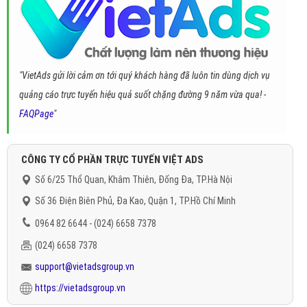
"VietAds gửi lời cảm ơn tới quý khách hàng đã luôn tin dùng dịch vụ
quảng cáo trực tuyến hiệu quả suốt chặng đường 9 năm vừa qua! -
FAQPage
"
CÔNG TY CỔ PHẦN TRỰC TUYẾN VIỆT ADS
Số 6/25 Thổ Quan, Khâm Thiên, Đống Đa, TP.Hà Nội
Số 36 Điện Biên Phủ, Đa Kao, Quận 1, TP.Hồ Chí Minh
0964 82 6644 - (024) 6658 7378
(024) 6658 7378
support@vietadsgroup.vn
https://vietadsgroup.vn