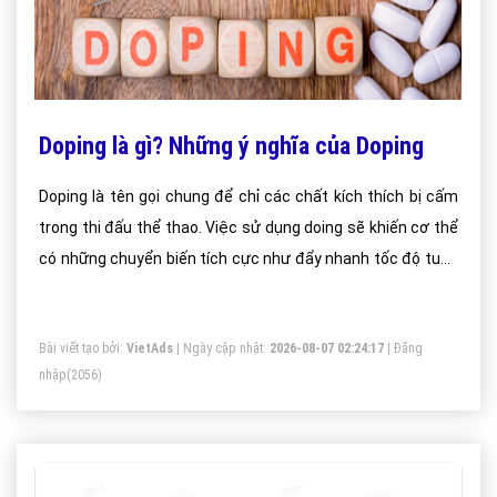
Doping là gì? Những ý nghĩa của Doping
Doping là tên gọi chung để chỉ các chất kích thích bị cấm
trong thi đấu thể thao. Việc sử dụng doing sẽ khiến cơ thể
có những chuyển biến tích cực như đẩy nhanh tốc độ tuần
hoàn của máu, tăng cường lượng máu lưu thông trong cơ
thể, tăng cường thể lực và sự tập trung dành cho vận động
Bài viết tạo bởi:
VietAds
| Ngày cập nhật:
2026-08-07 02:24:17
|
Đăng
viên
nhập
(2056)