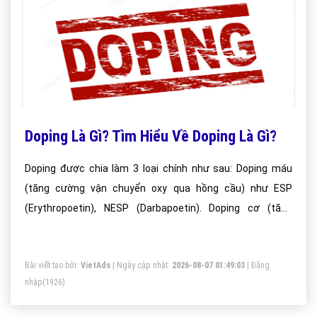
Doping Là Gì? Tìm Hiểu Về Doping Là Gì?
Doping được chia làm 3 loại chính như sau: Doping máu
(tăng cường vận chuyển oxy qua hồng cầu) như ESP
(Erythropoetin), NESP (Darbapoetin). Doping cơ (tăng
cường sức mạnh của cơ do tăng cường sản sinh hormon),
Doping thần kinh (ngăn chặn điều khiển và phản hồi cơ bắp
Bài viết tạo bởi:
VietAds
| Ngày cập nhật:
2026-08-07 01:49:03
|
Đăng
tới hệ thần kinh).
nhập
(1926)