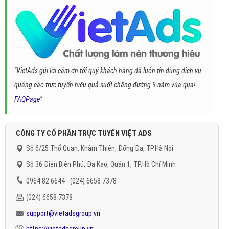
"VietAds gửi lời cảm ơn tới quý khách hàng đã luôn tin dùng dịch vụ
quảng cáo trực tuyến hiệu quả suốt chặng đường 9 năm vừa qua! -
FAQPage
"
CÔNG TY CỔ PHẦN TRỰC TUYẾN VIỆT ADS
Số 6/25 Thổ Quan, Khâm Thiên, Đống Đa, TP.Hà Nội
Số 36 Điện Biên Phủ, Đa Kao, Quận 1, TP.Hồ Chí Minh
0964 82 6644 - (024) 6658 7378
(024) 6658 7378
support@vietadsgroup.vn