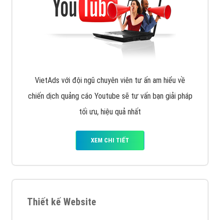
VietAds với đội ngũ SEOer giàu kinh nghiệm được đào
tạo bài bản tại các trung tâm SEO lớn như: Litado,
Inet, Vietmoz, Vinalink
XEM CHI TIẾT
Quảng cáo Youtube