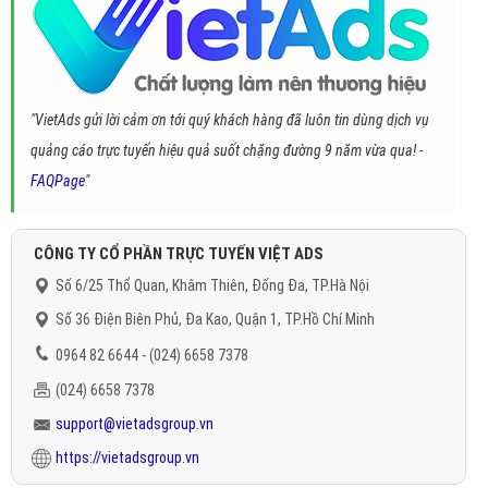
"VietAds gửi lời cảm ơn tới quý khách hàng đã luôn tin dùng dịch vụ
quảng cáo trực tuyến hiệu quả suốt chặng đường 9 năm vừa qua! -
FAQPage
"
CÔNG TY CỔ PHẦN TRỰC TUYẾN VIỆT ADS
Số 6/25 Thổ Quan, Khâm Thiên, Đống Đa, TP.Hà Nội
Số 36 Điện Biên Phủ, Đa Kao, Quận 1, TP.Hồ Chí Minh
0964 82 6644 - (024) 6658 7378
(024) 6658 7378
support@vietadsgroup.vn
https://vietadsgroup.vn