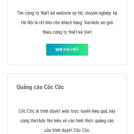
VietAds với đội ngũ chuyên viên tư ấn am hiểu về
chiến dịch quảng cáo Youtube sẽ tư vấn bạn giải pháp
tối ưu, hiệu quả nhất
XEM CHI TIẾT
Thiết kế Website