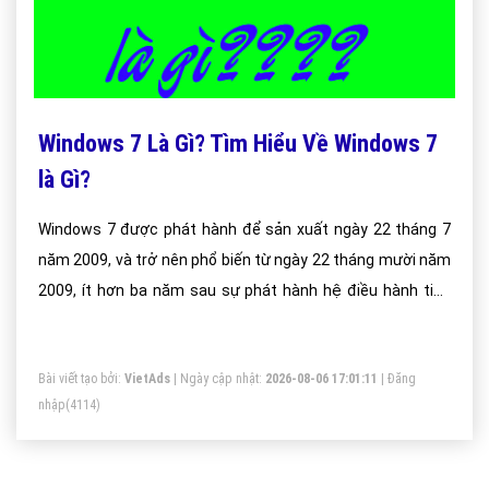
Windows 7 Là Gì? Tìm Hiểu Về Windows 7
là Gì?
Windows 7 được phát hành để sản xuất ngày 22 tháng 7
năm 2009, và trở nên phổ biến từ ngày 22 tháng mười năm
2009, ít hơn ba năm sau sự phát hành hệ điều hành tiền
nhiệm của nó, Windows Vista. Đối tác máy chủ của
Windows 7, Windows Server 2008 R2 được phát hành cùng
Bài viết tạo bởi:
VietAds
| Ngày cập nhật:
2026-08-06 17:01:11
|
Đăng
một lúc với Windows 7
nhập
(4114)