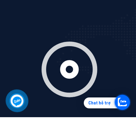
Vì sao doanh nghiệp bạn nên quảng cáo trên Zalo?
Hãy cùng VietAds tìm hiểu về các hình thức quảng
cáo Zalo hiệu quả
XEM CHI TIẾT
Chat hỗ trợ