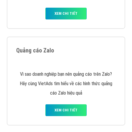
Tìm công ty thiết kế website uy tín, chuyên nghiệp tại
Hà Nội là rất khó cho khách hàng. VietAds xin giới
thiệu công ty thiết kế Viet
XEM CHI TIẾT
Quảng cáo Cốc Cốc