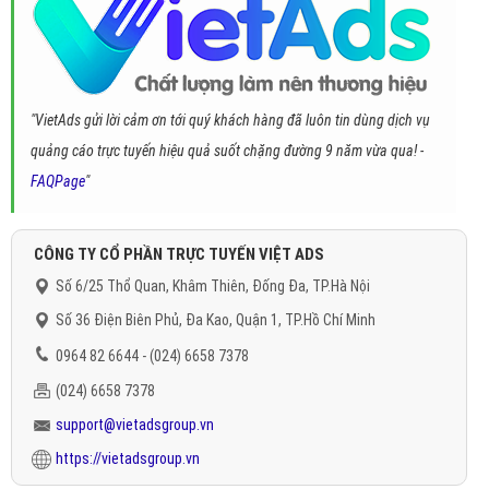
"VietAds gửi lời cảm ơn tới quý khách hàng đã luôn tin dùng dịch vụ
quảng cáo trực tuyến hiệu quả suốt chặng đường 9 năm vừa qua! -
FAQPage
"
CÔNG TY CỔ PHẦN TRỰC TUYẾN VIỆT ADS
Số 6/25 Thổ Quan, Khâm Thiên, Đống Đa, TP.Hà Nội
Số 36 Điện Biên Phủ, Đa Kao, Quận 1, TP.Hồ Chí Minh
0964 82 6644 - (024) 6658 7378
(024) 6658 7378
support@vietadsgroup.vn
https://vietadsgroup.vn