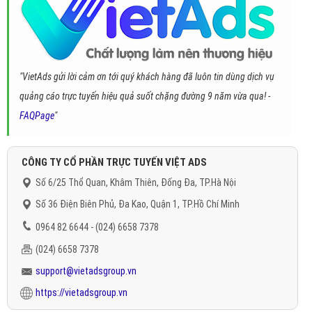
"VietAds gửi lời cảm ơn tới quý khách hàng đã luôn tin dùng dịch vụ
quảng cáo trực tuyến hiệu quả suốt chặng đường 9 năm vừa qua! -
FAQPage
"
CÔNG TY CỔ PHẦN TRỰC TUYẾN VIỆT ADS
Số 6/25 Thổ Quan, Khâm Thiên, Đống Đa, TP.Hà Nội
Số 36 Điện Biên Phủ, Đa Kao, Quận 1, TP.Hồ Chí Minh
0964 82 6644 - (024) 6658 7378
(024) 6658 7378
support@vietadsgroup.vn
https://vietadsgroup.vn