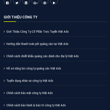
Cốc Cốc là trình duyệt web trực tuyến hiệu quả, hãy
cùng VietAds tìm hiểu về các hình thức quảng cáo
của trình duyệt Cốc Cốc
XEM CHI TIẾT
Quảng cáo Zalo