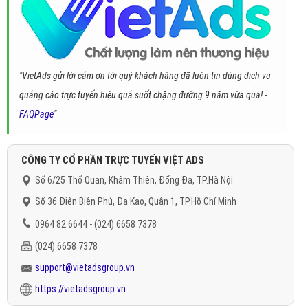
"VietAds gửi lời cảm ơn tới quý khách hàng đã luôn tin dùng dịch vụ
quảng cáo trực tuyến hiệu quả suốt chặng đường 9 năm vừa qua! -
FAQPage
"
CÔNG TY CỔ PHẦN TRỰC TUYẾN VIỆT ADS
Số 6/25 Thổ Quan, Khâm Thiên, Đống Đa, TP.Hà Nội
Số 36 Điện Biên Phủ, Đa Kao, Quận 1, TP.Hồ Chí Minh
0964 82 6644 - (024) 6658 7378
(024) 6658 7378
support@vietadsgroup.vn
https://vietadsgroup.vn