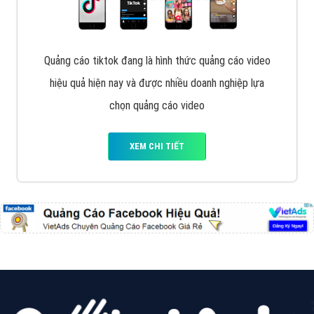
VietAds với đội ngũ chuyên viên tư ấn am hiểu về
chiến dịch quảng cáo Youtube sẽ tư vấn bạn giải pháp
tối ưu, hiệu quả nhất
XEM CHI TIẾT
Thiết kế Website