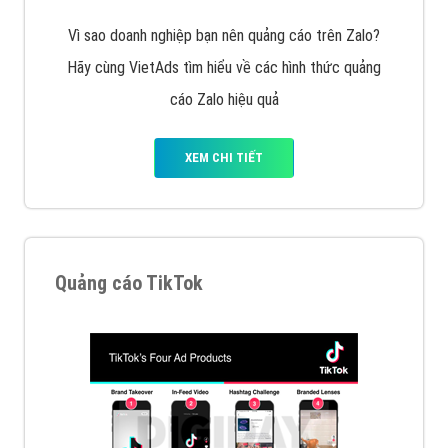
VietAds với đội ngũ SEOer giàu kinh nghiệm được đào
tạo bài bản tại các trung tâm SEO lớn như: Litado,
Inet, Vietmoz, Vinalink
XEM CHI TIẾT
Quảng cáo Youtube