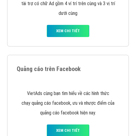
Nếu bạn đang cần quảng cáo, thiết kế web,
phát
triển Website cho doanh nghiệp mình
. Đừng chần
chừ hãy nhấc máy lên và gọi ngay cho chúng tôi theo
Hotline: 0964 82 6644 (24/7) hoặc email:
support@vietadsgroup.vn
để được tư vấn chuyên
sâu về giải pháp marketing hiệu quả cho doanh nghiệp
bạn!