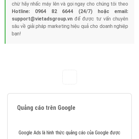
Công ty Việt Ads thành lập từ năm 2013
, chúng tôi
với bề dày kinh nghiệm sẽ tư vấn xây dựng và phát
triển thương hiệu của doanh nghiệp bạn với mức chi
phí mà bạn có thể đầu tư cho marketing online. Đội
ngũ kỹ thuật quảng cáo trực tuyến, SEO, lập trình
Web chuyên sâu trong nghề, được đào tạo bài bản tại
trung tâm marketing online uy tín hàng năm, luôn
đem
đến cho khách hàng sản phẩm/ dịch vụ chất
lượng
.