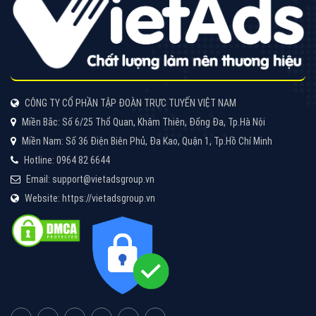
Tìm công ty thiết kế website uy tín, chuyên nghiệp tại
Hà Nội là rất khó cho khách hàng. VietAds xin giới
thiệu công ty thiết kế Viet
XEM CHI TIẾT
Quảng cáo Cốc Cốc