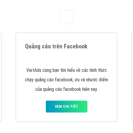
tác Marketing Online?
húng tôi với bề dày kinh nghiệm sẽ tư vấn xây dựng và phát tr
line. Đội ngũ kỹ thuật quảng cáo trực tuyến, SEO, lập trình Web 
uôn
đem đến cho khách hàng sản phẩm/ dịch vụ chất lượng
.