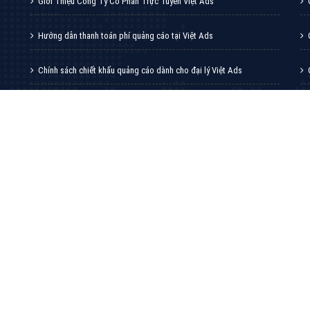
VietAds với đội ngũ chuyên viên tư ấn am
hiểu về chiến dịch quảng cáo Youtube sẽ tư
vấn bạn giải pháp tối ưu, hiệu quả nhất
XEM CHI TIẾT