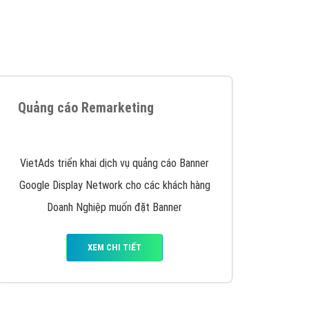
iển thương hiệu của doanh nghiệp bạn với mức chi
chuyên sâu trong nghề, được đào tạo bài bản tại