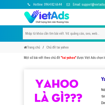
Hotline: 0964 82 6644
Email: support@vietads
Trang chủ
Chủ đề tai yahoo
Một số bài viết theo chủ đề
"tai yahoo"
được Việt Ads chọn lọ
Y
Nó
tì
Di