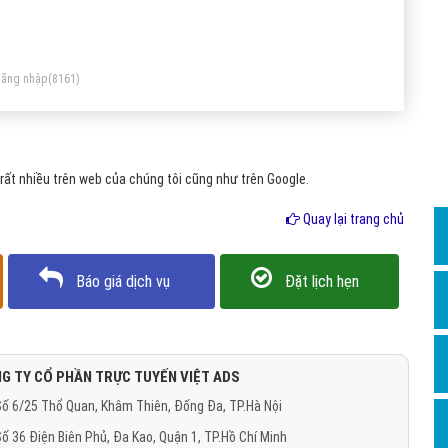
Dịch v
oups, Yahoo! Answers, quảng cáo, bản đồ trực tuyến, chia
Hỏi đ
 video , thể thao và trang web phương tiện truyền thông xã
Hỏi đ
i.
ăng nhập
(8161)
Hỏi đá
Hỏi đá
ất nhiều trên web của chúng tôi cũng như trên Google.
Hỏi đ
Hỏi đá
Quay lại trang chủ
Hỏi đá
Báo giá dịch vụ
Đặt lịch hẹn
Quảng
Dịch v
Dịch v
G TY CỔ PHẦN TRỰC TUYẾN VIỆT ADS
Dịch v
ố 6/25 Thổ Quan, Khâm Thiên, Đống Đa, TP.Hà Nội
Dịch v
ố 36 Điện Biên Phủ, Đa Kao, Quận 1, TP.Hồ Chí Minh