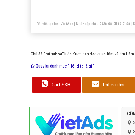
Gr
sẻ
hộ
Bài viết tạo bởi:
VietAds
| Ngày cập nhật:
2026-08-05 13:21:36
|
Đ
Chủ đề
"tai yahoo"
luôn được bạn đọc quan tâm và tìm kiếm r
Quay lại danh mục
"Hỏi đáp là gì"
Gọi CSKH
Đặt câu hỏi
CÔN
S
S