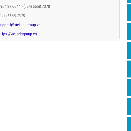
Hỏi đ
964 82 6644 - (024) 6658 7378
(024) 6658 7378
Thiết 
support@vietadsgroup.vn
Quảng
ttps://vietadsgroup.vn
Quảng
Định n
Nghĩa l
Phần 