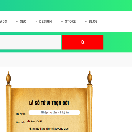
 ADS
SEO
DESIGN
STORE
BLOG
ner
 cáo Mobile
SEO Website
Thiết kế Web
nner
p quảng cáo Instagram
Dịch vụ SEO Website
Thiết kế Website
 cáo Zalo
Hỏi đáp SEO Google
Danh sách Website
 cáo Instagram
Thiết kế Landing Page
cáo Online
Dịch vụ thiết kế Website
 cáo Skype
Hỏi đáp Website
 cáo TVC
 cáo Cốc Cốc
mềm ứng dụng hay