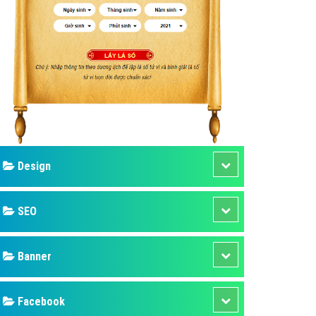
ụ Domain & Hosting
áp phần mềm
áp quảng cáo TVC
p quảng cáo mobile
p quảng cáo Online
áp quảng cáo Skype
p Domain & Hosting
Design
p viết bài Marketing
 cáo Youtube
SEO
ụ quảng cáo Youtube
ụ quảng cáo Cốc Cốc
Banner
ụ quảng cáo Tiktok
Facebook
ụ quảng cáo Zalo