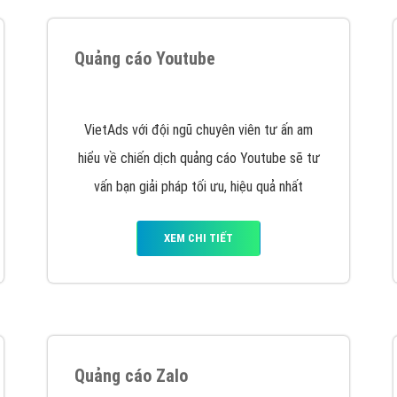
hát triển Website cho doanh nghiệp mình
. Đừng chần chừ hã
support@vietadsgroup.vn
để được tư vấn chuyên sâu về giải phá
Quảng cáo trên Facebook