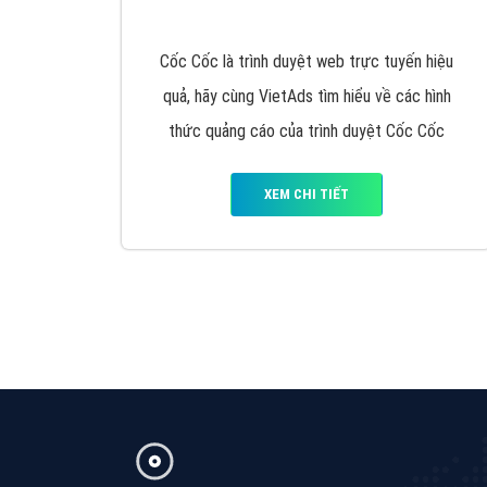
Google Ads là hình thức quảng cáo của
Google được tài trợ có chữ Ad gồm 4 ví trí
trên cùng và 3 vị trí dưới cùng
XEM CHI TIẾT
Công ty SEO Website