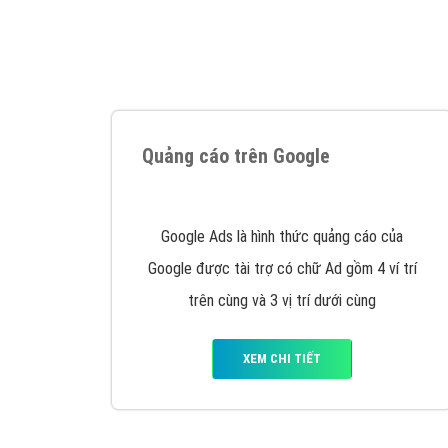
Tại sao chọn công ty Việt Ads làm đối 
Công ty Việt Ads thành lập từ năm 2013
, c
phí mà bạn có thể đầu tư cho marketing on
trung tâm marketing online uy tín hàng năm, l