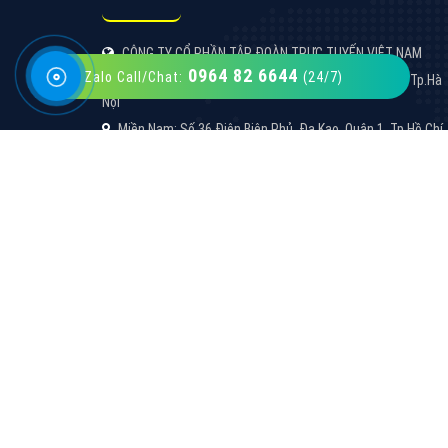
0964 82 6644
Zalo Call/Chat:
(24/7)
VietAds với đội ngũ SEOer giàu kinh nghiệm
được đào tạo bài bản tại các trung tâm SEO
lớn như: Litado, Inet, Vietmoz, Vinalink
XEM CHI TIẾT