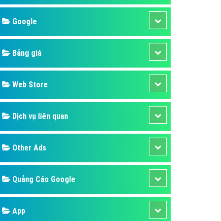
áp quảng cáo Youtube
Google
kế ứng dụng
 cáo Cốc Cốc hiệu quả
Bảng giá
 cáo Zalo chuyên nghiệp
ghĩa
Web Store
à gì
Dịch vụ liên quan
mềm ứng dụng hay
Other Ads
Quảng Cáo Google
App