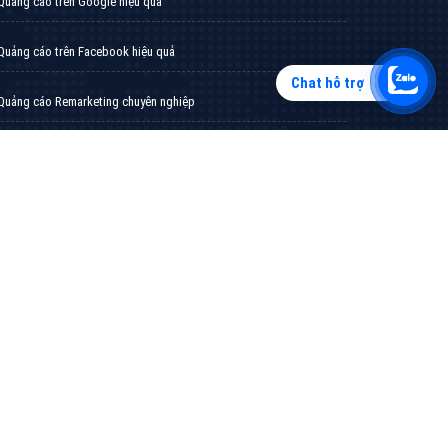
Chat hỗ trợ
Tìm công ty thiết kế website uy tín, chuyên
nghiệp tại Hà Nội là rất khó cho khách hàng.
VietAds xin giới thiệu công ty thiết kế Viet
XEM CHI TIẾT