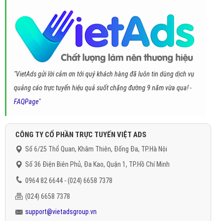
"VietAds gửi lời cảm ơn tới quý khách hàng đã luôn tin dùng dịch vụ
quảng cáo trực tuyến hiệu quả suốt chặng đường 9 năm vừa qua! -
FAQPage
"
CÔNG TY CỔ PHẦN TRỰC TUYẾN VIỆT ADS
Số 6/25 Thổ Quan, Khâm Thiên, Đống Đa, TP.Hà Nội
Số 36 Điện Biên Phủ, Đa Kao, Quận 1, TP.Hồ Chí Minh
0964 82 6644 - (024) 6658 7378
(024) 6658 7378
support@vietadsgroup.vn