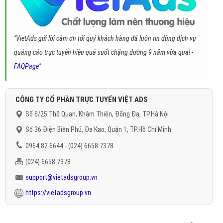
"VietAds gửi lời cảm ơn tới quý khách hàng đã luôn tin dùng dịch vụ
quảng cáo trực tuyến hiệu quả suốt chặng đường 9 năm vừa qua! -
FAQPage
"
CÔNG TY CỔ PHẦN TRỰC TUYẾN VIỆT ADS
Số 6/25 Thổ Quan, Khâm Thiên, Đống Đa, TP.Hà Nội
Số 36 Điện Biên Phủ, Đa Kao, Quận 1, TP.Hồ Chí Minh
0964 82 6644 - (024) 6658 7378
(024) 6658 7378
support@vietadsgroup.vn
https://vietadsgroup.vn