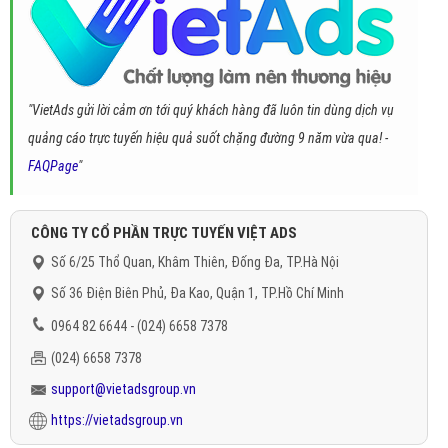
"VietAds gửi lời cảm ơn tới quý khách hàng đã luôn tin dùng dịch vụ
quảng cáo trực tuyến hiệu quả suốt chặng đường 9 năm vừa qua! -
FAQPage
"
CÔNG TY CỔ PHẦN TRỰC TUYẾN VIỆT ADS
Số 6/25 Thổ Quan, Khâm Thiên, Đống Đa, TP.Hà Nội
Số 36 Điện Biên Phủ, Đa Kao, Quận 1, TP.Hồ Chí Minh
0964 82 6644 - (024) 6658 7378
(024) 6658 7378
support@vietadsgroup.vn
https://vietadsgroup.vn