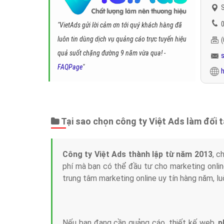
S
0
"VietAds gửi lời cảm ơn tới quý khách hàng đã
luôn tin dùng dịch vụ quảng cáo trực tuyến hiệu
quả suốt chặng đường 9 năm vừa qua! -
FAQPage
"
h