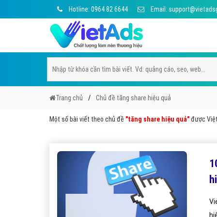
Hotline: 0964 82 6644
Email: support@vietads
Trang chủ
Chủ đề tăng share hiệu quả
Một số bài viết theo chủ đề
"tăng share hiệu quả"
được Việt 
1
h
Vi
hi