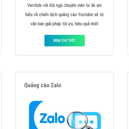
hát triển Website cho doanh nghiệp mình
. Đừng chần chừ hã
support@vietadsgroup.vn
để được tư vấn chuyên sâu về giải phá
Quảng cáo trên Facebook