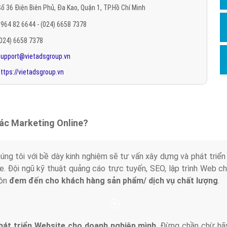
ố 36 Điện Biên Phủ, Đa Kao, Quận 1, TP.Hồ Chí Minh
Hỏi đ
964 82 6644 - (024) 6658 7378
Thiết 
(024) 6658 7378
Quảng
support@vietadsgroup.vn
Quảng
ttps://vietadsgroup.vn
Định n
Nghĩa l
Phần 