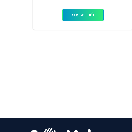
Google Ads là hình thức quảng cáo của
Google được tài trợ có chữ Ad gồm 4 ví trí
trên cùng và 3 vị trí dưới cùng
XEM CHI TIẾT
Công ty SEO Website