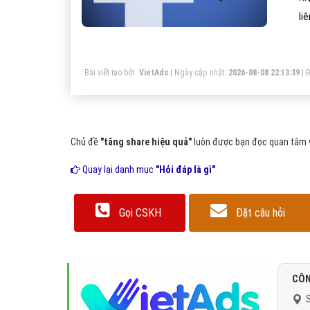
li
Bài viết tạo bởi:
VietAds
| Ngày cập nhật:
2026-08-08 22:13:39
|
Đ
Chủ đề
"tăng share hiệu quả"
luôn được bạn đọc quan tâm và
Quay lại danh mục
"Hỏi đáp là gì"
Gọi CSKH
Đặt câu hỏi
CÔN
S