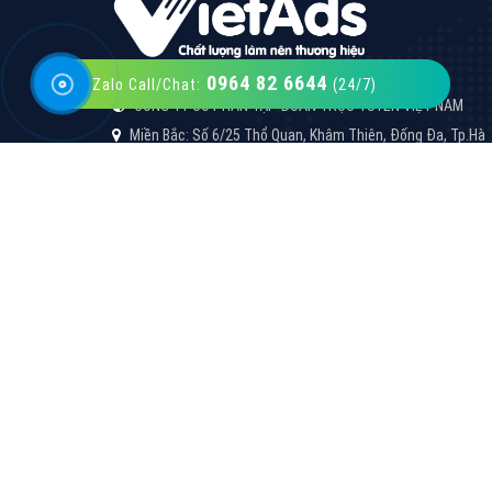
0964 82 6644
Zalo Call/Chat:
(24/7)
VietAds với đội ngũ SEOer giàu kinh nghiệm
được đào tạo bài bản tại các trung tâm SEO
lớn như: Litado, Inet, Vietmoz, Vinalink
XEM CHI TIẾT