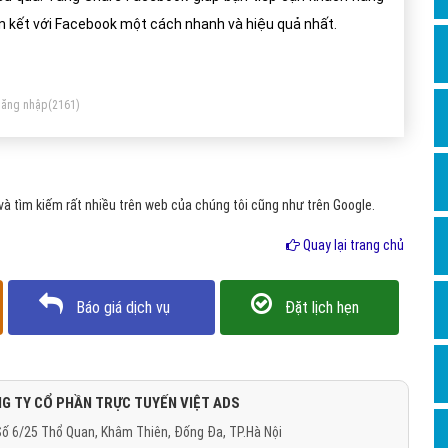
Dịch v
ên kết với Facebook một cách nhanh và hiệu quả nhất.
Hỏi đ
Hỏi đ
ăng nhập
(2161)
Hỏi đá
Hỏi đá
Hỏi đ
 tìm kiếm rất nhiều trên web của chúng tôi cũng như trên Google.
Hỏi đá
Quay lại trang chủ
Hỏi đá
Quảng
Báo giá dịch vụ
Đặt lịch hẹn
Dịch v
Dịch v
Dịch v
G TY CỔ PHẦN TRỰC TUYẾN VIỆT ADS
ố 6/25 Thổ Quan, Khâm Thiên, Đống Đa, TP.Hà Nội
Dịch v