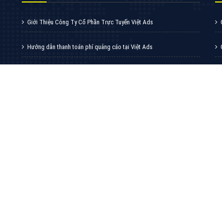
VietAds với đội ngũ chuyên viên tư ấn am
hiểu về chiến dịch quảng cáo Youtube sẽ tư
vấn bạn giải pháp tối ưu, hiệu quả nhất
XEM CHI TIẾT