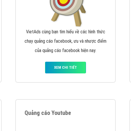
tác Marketing Online?
húng tôi với bề dày kinh nghiệm sẽ tư vấn xây dựng và phát tr
line. Đội ngũ kỹ thuật quảng cáo trực tuyến, SEO, lập trình Web 
uôn
đem đến cho khách hàng sản phẩm/ dịch vụ chất lượng
.