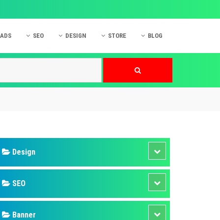
 ADS
SEO
DESIGN
STORE
BLOG
ner
 cáo Mobile
SEO Website
Thiết kế Web
nner
p quảng cáo Instagram
Dịch vụ SEO Website
Thiết kế Website
 cáo Zalo
Hỏi đáp SEO Google
Danh sách Website
 cáo Instagram
Thiết kế Landing Page
cáo Online
Dịch vụ thiết kế Website
 cáo Skype
Hỏi đáp Website
 cáo TVC
 cáo Cốc Cốc
mềm ứng dụng hay