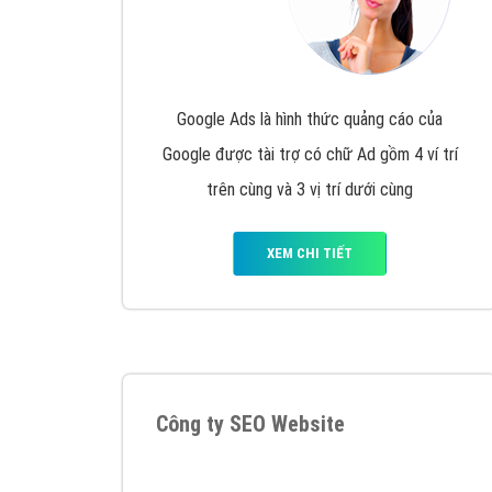
Tại sao chọn công ty Việt Ads làm đối 
Công ty Việt Ads thành lập từ năm 2013
, c
phí mà bạn có thể đầu tư cho marketing on
trung tâm marketing online uy tín hàng năm, l