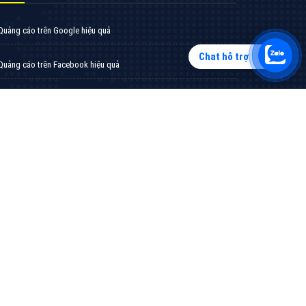
Chat hỗ trợ
Tìm công ty thiết kế website uy tín, chuyên
nghiệp tại Hà Nội là rất khó cho khách hàng.
VietAds xin giới thiệu công ty thiết kế Viet
XEM CHI TIẾT