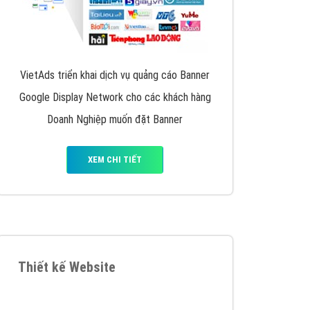
iển thương hiệu của doanh nghiệp bạn với mức chi
chuyên sâu trong nghề, được đào tạo bài bản tại