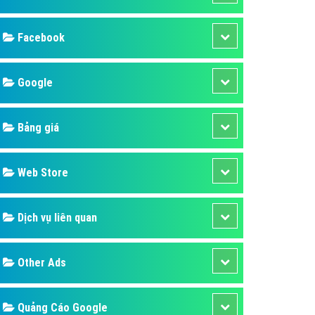
ụ Domain & Hosting
áp phần mềm
áp quảng cáo TVC
p quảng cáo mobile
p quảng cáo Online
áp quảng cáo Skype
p Domain & Hosting
Design
p viết bài Marketing
 cáo Youtube
SEO
ụ quảng cáo Youtube
ụ quảng cáo Cốc Cốc
Banner
ụ quảng cáo Tiktok
Facebook
ụ quảng cáo Zalo