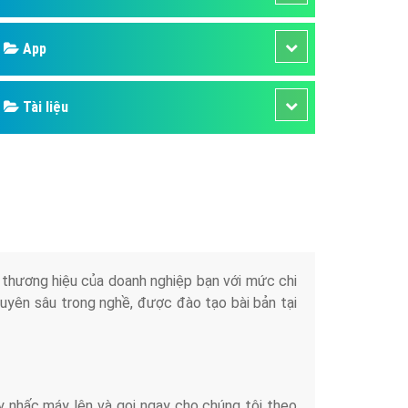
áp quảng cáo Youtube
Google
kế ứng dụng
 cáo Cốc Cốc hiệu quả
Bảng giá
 cáo Zalo chuyên nghiệp
ghĩa
Web Store
à gì
Dịch vụ liên quan
mềm ứng dụng hay
Other Ads
Quảng Cáo Google
App