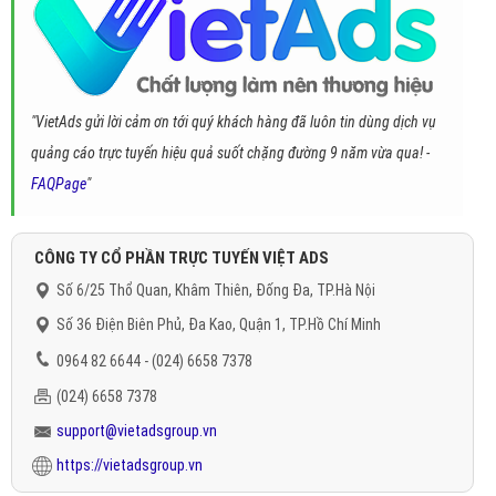
"VietAds gửi lời cảm ơn tới quý khách hàng đã luôn tin dùng dịch vụ
quảng cáo trực tuyến hiệu quả suốt chặng đường 9 năm vừa qua! -
FAQPage
"
CÔNG TY CỔ PHẦN TRỰC TUYẾN VIỆT ADS
Số 6/25 Thổ Quan, Khâm Thiên, Đống Đa, TP.Hà Nội
Số 36 Điện Biên Phủ, Đa Kao, Quận 1, TP.Hồ Chí Minh
0964 82 6644 - (024) 6658 7378
(024) 6658 7378
support@vietadsgroup.vn
https://vietadsgroup.vn