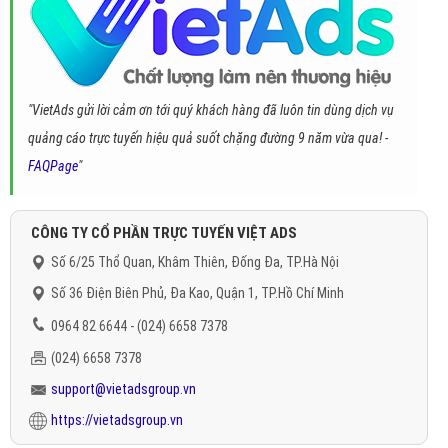
"VietAds gửi lời cảm ơn tới quý khách hàng đã luôn tin dùng dịch vụ
quảng cáo trực tuyến hiệu quả suốt chặng đường 9 năm vừa qua! -
FAQPage
"
CÔNG TY CỔ PHẦN TRỰC TUYẾN VIỆT ADS
Số 6/25 Thổ Quan, Khâm Thiên, Đống Đa, TP.Hà Nội
Số 36 Điện Biên Phủ, Đa Kao, Quận 1, TP.Hồ Chí Minh
0964 82 6644 - (024) 6658 7378
(024) 6658 7378
support@vietadsgroup.vn
https://vietadsgroup.vn