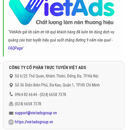
"VietAds gửi lời cảm ơn tới quý khách hàng đã luôn tin dùng dịch vụ
quảng cáo trực tuyến hiệu quả suốt chặng đường 9 năm vừa qua! -
FAQPage
"
CÔNG TY CỔ PHẦN TRỰC TUYẾN VIỆT ADS
Số 6/25 Thổ Quan, Khâm Thiên, Đống Đa, TP.Hà Nội
Số 36 Điện Biên Phủ, Đa Kao, Quận 1, TP.Hồ Chí Minh
0964 82 6644 - (024) 6658 7378
(024) 6658 7378
support@vietadsgroup.vn
https://vietadsgroup.vn