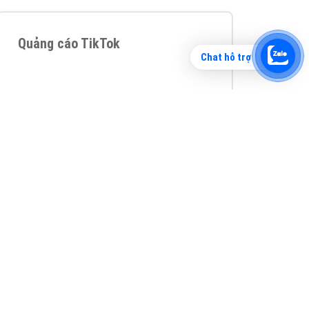
Chat hỗ trợ
Tìm công ty thiết kế website uy tín, chuyên
nghiệp tại Hà Nội là rất khó cho khách hàng.
VietAds xin giới thiệu công ty thiết kế Viet
XEM CHI TIẾT