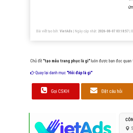
ứn
Bài viết tạo bởi:
VietAds
| Ngày cập nhật:
2026-08-07 03:18:57
|
Đ
Chủ đề
"tạo mẫu trang phục là gì"
luôn được bạn đọc quan t
Quay lại danh mục
"Hỏi đáp là gì"
Gọi CSKH
Đặt câu hỏi
CÔN
S