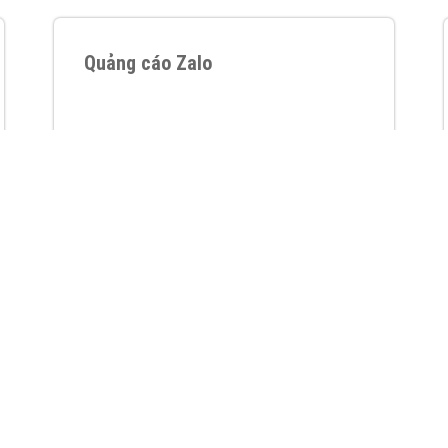
VietAds với đội ngũ chuyên viên tư ấn am
hiểu về chiến dịch quảng cáo Youtube sẽ tư
vấn bạn giải pháp tối ưu, hiệu quả nhất
XEM CHI TIẾT