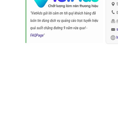
S
0
"VietAds gửi lời cảm ơn tới quý khách hàng đã
luôn tin dùng dịch vụ quảng cáo trực tuyến hiệu
quả suốt chặng đường 9 năm vừa qua! -
FAQPage
"
h