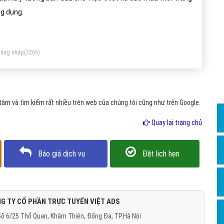
Dịch v
g dụng.
Hỏi đ
Hỏi đ
ăng nhập
(3269)
Hỏi đá
Hỏi đá
Hỏi đ
âm và tìm kiếm rất nhiều trên web của chúng tôi cũng như trên Google.
Hỏi đá
Quay lại trang chủ
Hỏi đá
Quảng
Báo giá dịch vụ
Đặt lịch hẹn
Dịch v
Dịch v
Dịch v
G TY CỔ PHẦN TRỰC TUYẾN VIỆT ADS
ố 6/25 Thổ Quan, Khâm Thiên, Đống Đa, TP.Hà Nội
Dịch v