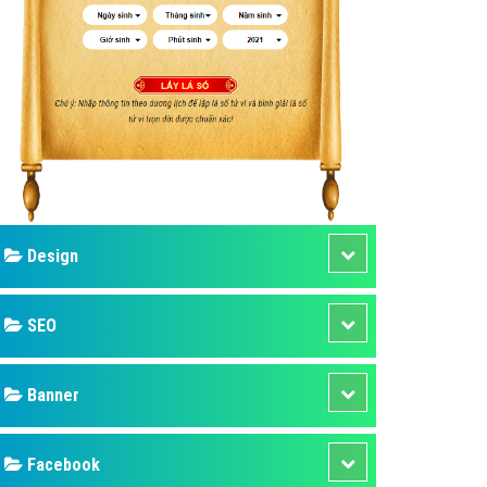
ụ Domain & Hosting
áp phần mềm
áp quảng cáo TVC
p quảng cáo mobile
p quảng cáo Online
áp quảng cáo Skype
p Domain & Hosting
Design
p viết bài Marketing
 cáo Youtube
SEO
ụ quảng cáo Youtube
ụ quảng cáo Cốc Cốc
Banner
ụ quảng cáo Tiktok
Facebook
ụ quảng cáo Zalo