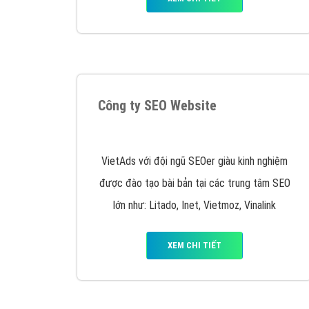
Google Ads là hình thức quảng cáo của
Google được tài trợ có chữ Ad gồm 4 ví trí
trên cùng và 3 vị trí dưới cùng
XEM CHI TIẾT
Công ty SEO Website