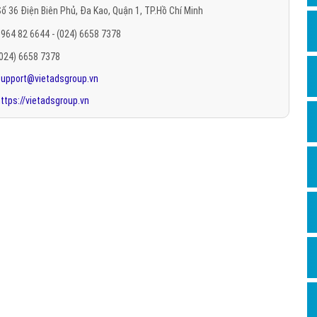
ố 36 Điện Biên Phủ, Đa Kao, Quận 1, TP.Hồ Chí Minh
Hỏi đ
964 82 6644 - (024) 6658 7378
Thiết 
(024) 6658 7378
Quảng
support@vietadsgroup.vn
Quảng
ttps://vietadsgroup.vn
Định n
Nghĩa l
Phần 