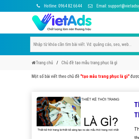
Hotline: 0964 82 6644
Email: support@vietads
Trang chủ
Chủ đề tạo mẫu trang phục là gì
Một số bài viết theo chủ đề
"tạo mẫu trang phục là gì"
được 
T
T
Th
th