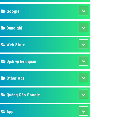
áp quảng cáo Youtube
Google
kế ứng dụng
 cáo Cốc Cốc hiệu quả
Bảng giá
 cáo Zalo chuyên nghiệp
ghĩa
Web Store
à gì
Dịch vụ liên quan
mềm ứng dụng hay
Other Ads
Quảng Cáo Google
App