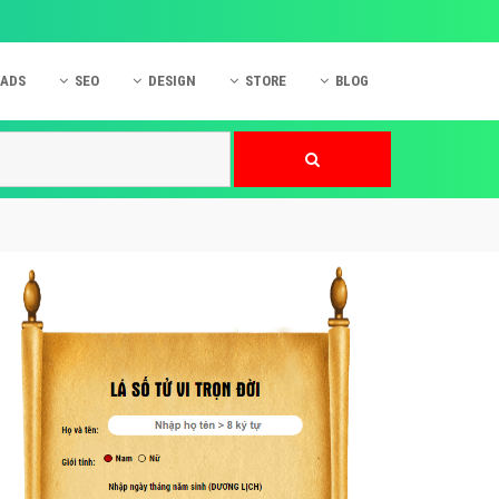
 ADS
SEO
DESIGN
STORE
BLOG
ner
 cáo Mobile
SEO Website
Thiết kế Web
nner
p quảng cáo Instagram
Dịch vụ SEO Website
Thiết kế Website
 cáo Zalo
Hỏi đáp SEO Google
Danh sách Website
 cáo Instagram
Thiết kế Landing Page
cáo Online
Dịch vụ thiết kế Website
 cáo Skype
Hỏi đáp Website
 cáo TVC
 cáo Cốc Cốc
mềm ứng dụng hay