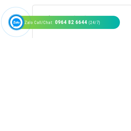
0964 82 6644
Zalo Call/Chat:
(24/7)
VietAds với đội ngũ SEOer giàu kinh nghiệm
được đào tạo bài bản tại các trung tâm SEO
lớn như: Litado, Inet, Vietmoz, Vinalink
XEM CHI TIẾT