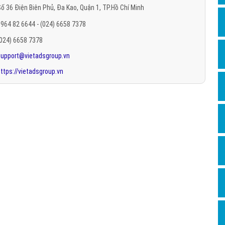
ố 36 Điện Biên Phủ, Đa Kao, Quận 1, TP.Hồ Chí Minh
Hỏi đ
964 82 6644 - (024) 6658 7378
Thiết 
(024) 6658 7378
Quảng
support@vietadsgroup.vn
Quảng
ttps://vietadsgroup.vn
Định n
Nghĩa l
Phần 