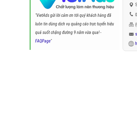
S
0
"VietAds gửi lời cảm ơn tới quý khách hàng đã
luôn tin dùng dịch vụ quảng cáo trực tuyến hiệu
quả suốt chặng đường 9 năm vừa qua! -
FAQPage
"
h