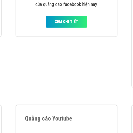
VietAds cùng bạn tìm hiểu về các hình thức
chạy quảng cáo facebook, ưu và nhược điểm
của quảng cáo facebook hiện nay.
XEM CHI TIẾT
Quảng cáo Youtube