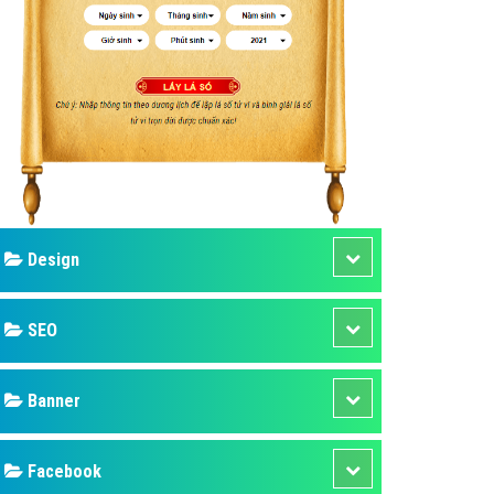
ụ Domain & Hosting
áp phần mềm
áp quảng cáo TVC
p quảng cáo mobile
p quảng cáo Online
áp quảng cáo Skype
p Domain & Hosting
Design
p viết bài Marketing
 cáo Youtube
SEO
ụ quảng cáo Youtube
ụ quảng cáo Cốc Cốc
Banner
ụ quảng cáo Tiktok
Facebook
ụ quảng cáo Zalo