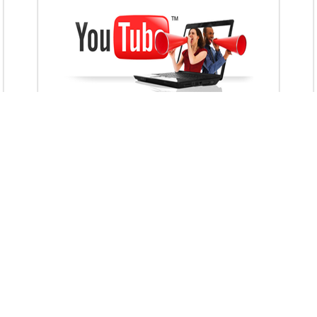
VietAds với đội ngũ chuyên viên tư ấn am
hiểu về chiến dịch quảng cáo Youtube sẽ tư
vấn bạn giải pháp tối ưu, hiệu quả nhất
XEM CHI TIẾT