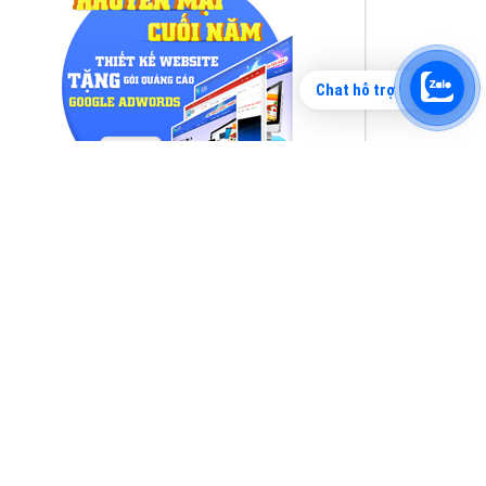
Chat hỗ trợ
Tìm công ty thiết kế website uy tín, chuyên
nghiệp tại Hà Nội là rất khó cho khách hàng.
VietAds xin giới thiệu công ty thiết kế Viet
XEM CHI TIẾT