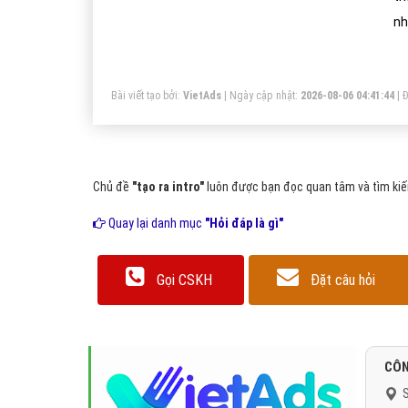
nh
ản
lo
Bài viết tạo bởi:
VietAds
| Ngày cập nhật:
2026-08-06 04:41:44
|
Đ
kh
ty.
Chủ đề
"tạo ra intro"
luôn được bạn đọc quan tâm và tìm kiếm
Quay lại danh mục
"Hỏi đáp là gì"
Gọi CSKH
Đặt câu hỏi
CÔN
S