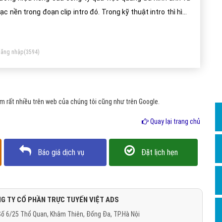
Dịch v
ạc nền trong đoạn clip intro đó. Trong kỹ thuật intro thì hình
Hỏi đ
h luôn được sử dụng quảng bá thương hiệu hay quảng bá
Hỏi đ
go của công ty, điều này được tạo ra nhằm mục đích tăng
ăng nhập
(3594)
ả năng ghi nhớ tên công ty hay thương hiệu riêng của công
Hỏi đá
Hỏi đá
Hỏi đ
 rất nhiều trên web của chúng tôi cũng như trên Google.
Hỏi đá
Quay lại trang chủ
Hỏi đá
Quảng
Báo giá dịch vụ
Đặt lịch hẹn
Dịch v
Dịch v
Dịch v
G TY CỔ PHẦN TRỰC TUYẾN VIỆT ADS
ố 6/25 Thổ Quan, Khâm Thiên, Đống Đa, TP.Hà Nội
Dịch v