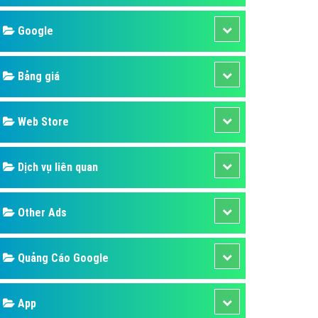
áp quảng cáo Youtube
Google
kế ứng dụng
 cáo Cốc Cốc hiệu quả
Bảng giá
 cáo Zalo chuyên nghiệp
ghĩa
Web Store
à gì
Dịch vụ liên quan
mềm ứng dụng hay
Other Ads
Quảng Cáo Google
App