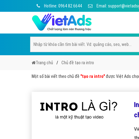
Hotline: 0964 82 6644
Email: support@vietads
Trang chủ
Chủ đề tạo ra intro
Một số bài viết theo chủ đề
"tạo ra intro"
được Việt Ads chọn 
I
c
Vi
th