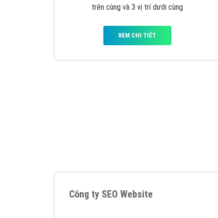
Google Ads là hình thức quảng cáo của
Google được tài trợ có chữ Ad gồm 4 ví trí
trên cùng và 3 vị trí dưới cùng
XEM CHI TIẾT
Công ty SEO Website