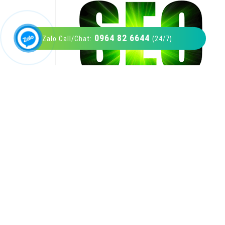
0964 82 6644
Zalo Call/Chat:
(24/7)
VietAds với đội ngũ SEOer giàu kinh nghiệm
được đào tạo bài bản tại các trung tâm SEO
lớn như: Litado, Inet, Vietmoz, Vinalink
XEM CHI TIẾT