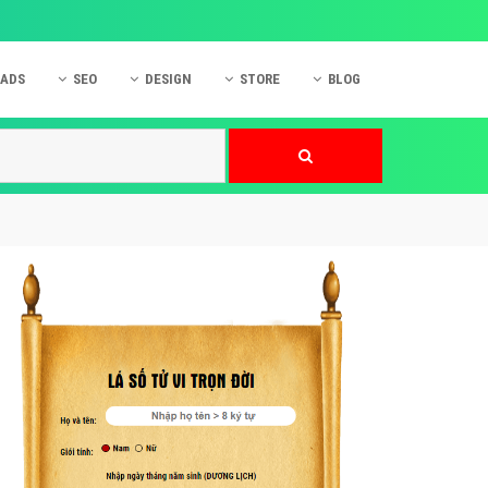
 ADS
SEO
DESIGN
STORE
BLOG
ner
 cáo Mobile
SEO Website
Thiết kế Web
nner
p quảng cáo Instagram
Dịch vụ SEO Website
Thiết kế Website
 cáo Zalo
Hỏi đáp SEO Google
Danh sách Website
 cáo Instagram
Thiết kế Landing Page
cáo Online
Dịch vụ thiết kế Website
 cáo Skype
Hỏi đáp Website
 cáo TVC
 cáo Cốc Cốc
mềm ứng dụng hay