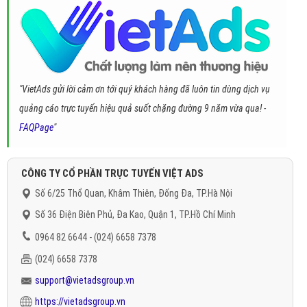
"VietAds gửi lời cảm ơn tới quý khách hàng đã luôn tin dùng dịch vụ
quảng cáo trực tuyến hiệu quả suốt chặng đường 9 năm vừa qua! -
FAQPage
"
CÔNG TY CỔ PHẦN TRỰC TUYẾN VIỆT ADS
Số 6/25 Thổ Quan, Khâm Thiên, Đống Đa, TP.Hà Nội
Số 36 Điện Biên Phủ, Đa Kao, Quận 1, TP.Hồ Chí Minh
0964 82 6644 - (024) 6658 7378
(024) 6658 7378
support@vietadsgroup.vn
https://vietadsgroup.vn