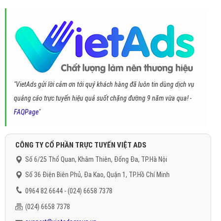
"VietAds gửi lời cảm ơn tới quý khách hàng đã luôn tin dùng dịch vụ
quảng cáo trực tuyến hiệu quả suốt chặng đường 9 năm vừa qua! -
FAQPage
"
CÔNG TY CỔ PHẦN TRỰC TUYẾN VIỆT ADS
Số 6/25 Thổ Quan, Khâm Thiên, Đống Đa, TP.Hà Nội
Số 36 Điện Biên Phủ, Đa Kao, Quận 1, TP.Hồ Chí Minh
0964 82 6644 - (024) 6658 7378
(024) 6658 7378