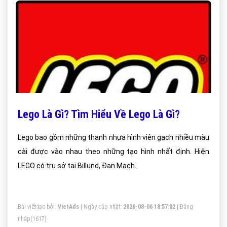
Lego Là Gì? Tìm Hiểu Về Lego Là Gì?
Lego bao gồm những thanh nhựa hình viên gạch nhiều màu
cài được vào nhau theo những tạo hình nhất định. Hiện
LEGO có trụ sở tại Billund, Đan Mạch.
Bài viết tạo bởi:
VietAds
| Ngày cập nhật:
2026-08-06 18:57:02
|
Đăng
nhập
(1617)