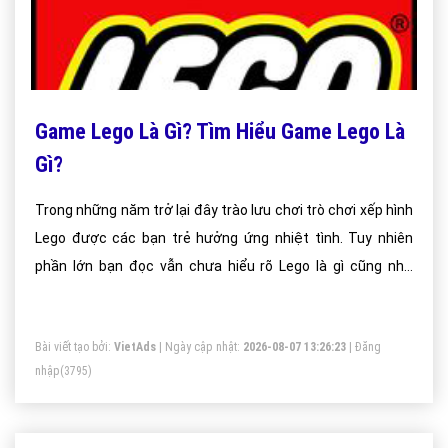
Game Lego Là Gì? Tìm Hiểu Game Lego Là
Gì?
Trong những năm trở lại đây trào lưu chơi trò chơi xếp hình
Lego được các bạn trẻ hưởng ứng nhiệt tình. Tuy nhiên
phần lớn bạn đọc vẫn chưa hiểu rõ Lego là gì cũng như
nguồn gốc, ý nghĩa của cụm từ này; dưới đây là những
thông tin hữu ích giúp độc giả có lời giải đáp hoàn hảo cho
Bài viết tạo bởi:
VietAds
| Ngày cập nhật:
2026-08-07 13:26:23
|
Đăng
câu hỏi Lego là gì?
nhập
(3795)