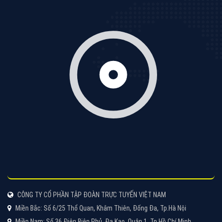
Tìm công ty thiết kế website uy tín, chuyên nghiệp tại
Hà Nội là rất khó cho khách hàng. VietAds xin giới
thiệu công ty thiết kế Viet
XEM CHI TIẾT
Quảng cáo Cốc Cốc