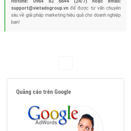
với bề dày kinh nghiệm sẽ tư vấn xây dựng và phát
triển thương hiệu của doanh nghiệp bạn với mức chi
phí mà bạn có thể đầu tư cho marketing online. Đội
ngũ kỹ thuật quảng cáo trực tuyến, SEO, lập trình
Web chuyên sâu trong nghề, được đào tạo bài bản tại
trung tâm marketing online uy tín hàng năm, luôn
đem
đến cho khách hàng sản phẩm/ dịch vụ chất
lượng
.