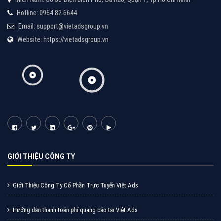
Cốc Cốc là trình duyệt web trực tuyến hiệu quả, hãy
cùng VietAds tìm hiểu về các hình thức quảng cáo
của trình duyệt Cốc Cốc
XEM CHI TIẾT
Quảng cáo Zalo