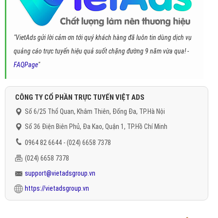
"VietAds gửi lời cảm ơn tới quý khách hàng đã luôn tin dùng dịch vụ
quảng cáo trực tuyến hiệu quả suốt chặng đường 9 năm vừa qua! -
FAQPage
"
CÔNG TY CỔ PHẦN TRỰC TUYẾN VIỆT ADS
Số 6/25 Thổ Quan, Khâm Thiên, Đống Đa, TP.Hà Nội
Số 36 Điện Biên Phủ, Đa Kao, Quận 1, TP.Hồ Chí Minh
0964 82 6644 - (024) 6658 7378
(024) 6658 7378
support@vietadsgroup.vn
https://vietadsgroup.vn