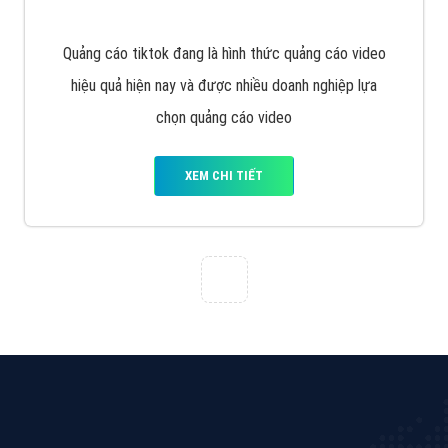
VietAds với đội ngũ chuyên viên tư ấn am hiểu về
chiến dịch quảng cáo Youtube sẽ tư vấn bạn giải pháp
tối ưu, hiệu quả nhất
XEM CHI TIẾT
Thiết kế Website