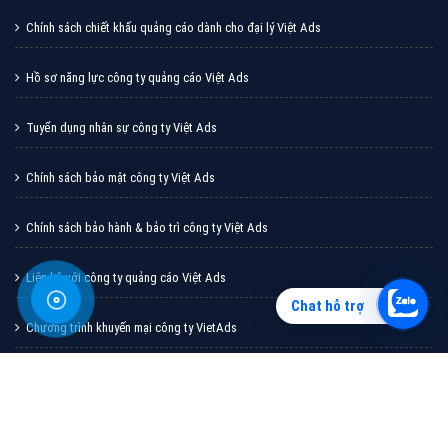
Vì sao doanh nghiệp bạn nên quảng cáo trên Zalo?
Hãy cùng VietAds tìm hiểu về các hình thức quảng
cáo Zalo hiệu quả
XEM CHI TIẾT
Chat hỗ trợ
Quảng cáo TikTok