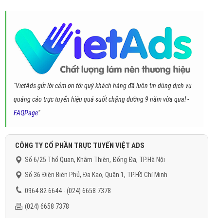
"VietAds gửi lời cảm ơn tới quý khách hàng đã luôn tin dùng dịch vụ
quảng cáo trực tuyến hiệu quả suốt chặng đường 9 năm vừa qua! -
FAQPage
"
CÔNG TY CỔ PHẦN TRỰC TUYẾN VIỆT ADS
Số 6/25 Thổ Quan, Khâm Thiên, Đống Đa, TP.Hà Nội
Số 36 Điện Biên Phủ, Đa Kao, Quận 1, TP.Hồ Chí Minh
0964 82 6644 - (024) 6658 7378
(024) 6658 7378